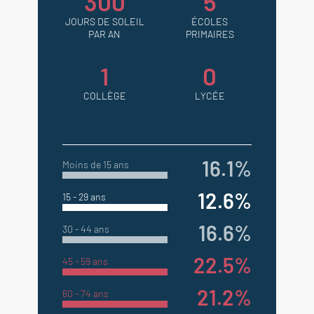
300
5
JOURS DE SOLEIL
ÉCOLES
PAR AN
PRIMAIRES
1
0
COLLÈGE
LYCÉE
16.1%
Moins de 15 ans
12.6%
15 - 29 ans
16.6%
30 - 44 ans
22.5%
45 - 59 ans
21.2%
60 - 74 ans