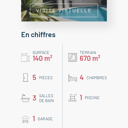
VISITE VIRTUELLE
En chiffres
SURFACE
TERRAIN
140 m²
670 m²
5
4
PIÈCES
CHAMBRES
SALLES
1
3
PISCINE
DE BAIN
1
GARAGE