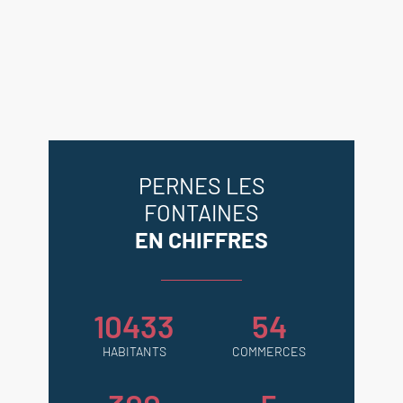
vitrage
-- Chauffe-eau thermodynamique
-- Vide sanitaire
---Maison raccordée à la fibre
Agence Immobilière Pernes les
Fontaines - Venasque - Le Beaucet
PERNES LES
FONTAINES
EN CHIFFRES
10433
54
HABITANTS
COMMERCES