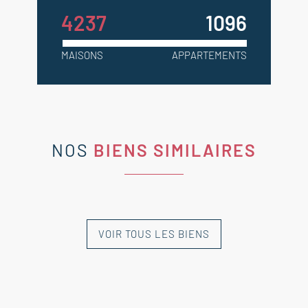
4237
1096
MAISONS
APPARTEMENTS
NOS
BIENS SIMILAIRES
VOIR TOUS LES BIENS
NOUVEAUTÉ
NOUVEAUTÉ
NOUVEAUTÉ
NOUVEAUTÉ
COMPROMIS
SIGNÉ