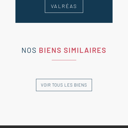
VALRÉAS
NOS
BIENS SIMILAIRES
VOIR TOUS LES BIENS
NOUVEAUTÉ
NOUVEAUTÉ
NOUVEAUTÉ
NOUVEAUTÉ
NOUVEAUTÉ
EXCLUSIVITÉ