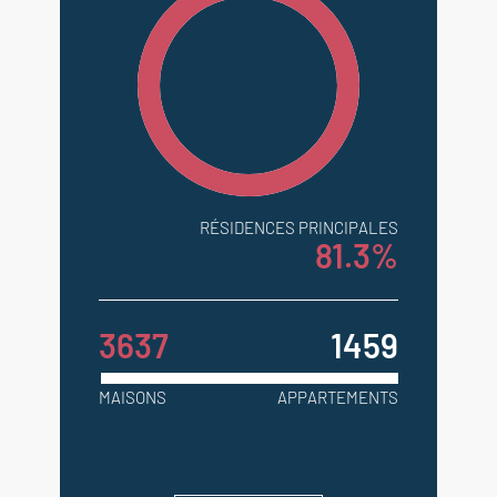
RÉSIDENCES PRINCIPALES
81.3%
3637
1459
MAISONS
APPARTEMENTS