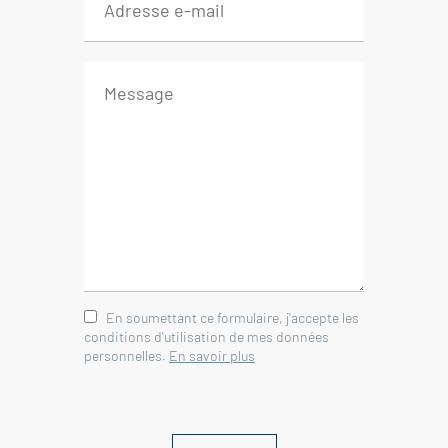
WC 1 m²
-- 1er étage
Chambre 20 m²
Salle d'eau avec WC 6 m²
-- Garage 18 m²
-- Abris 13 m²
Agence immobilière Valréas,
Richerenches, Grillon - Enclave des
papes - Provence
En soumettant ce formulaire, j'accepte les
conditions d'utilisation de mes données
personnelles.
En savoir plus