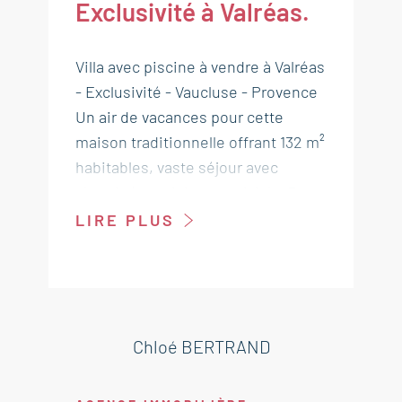
Exclusivité à Valréas.
Villa avec piscine à vendre à Valréas
- Exclusivité - Vaucluse - Provence
Un air de vacances pour cette
maison traditionnelle offrant 132 m²
habitables, vaste séjour avec
cheminée, cuisine conviviale, 3
chambres, un espace bureau, 2
LIRE PLUS
salles d'eau et 2 WC. On y retrouve
de beaux volumes, le tout dans une
atmosphère chaleureuse. Parcelle
de 890 m² plantée d'oliviers avec
piscine côté Sud et côté Nord un
Chloé BERTRAND
espace de stationnement.
Aucun vis à vis. Forage. Venez vite