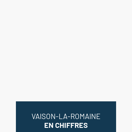
**1er étage
Chambre avec salle de bains / WC
et placards 29 m² accès terrasse
3.50 m²
- Garage / remise buanderie 38 m²
- Remise 19.75 m²
- Cave 10.25 m²
---MAISON AMIS
**Rez-de-chaussée
Cuisine ouverte 15 m²
Pièce accès jardin / piscine et salle
VAISON-LA-ROMAINE
d'eau 19.50 m²
EN CHIFFRES
- Terrasse couverte 24.75 m²