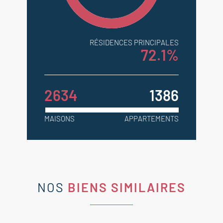
informations sur les risques
auxquels ce bien est exposé sont
disponibles sur le site Géorisques :
RÉSIDENCES PRINCIPALES
georisques.gouv.fr.
72.1%
2634
1386
MAISONS
APPARTEMENTS
NOS
BIENS SIMILAIRES