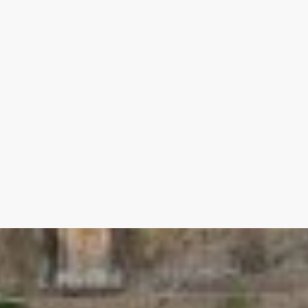
0 m - coque - sable - sel
 Vaison-la-Romaine sont :
in sud