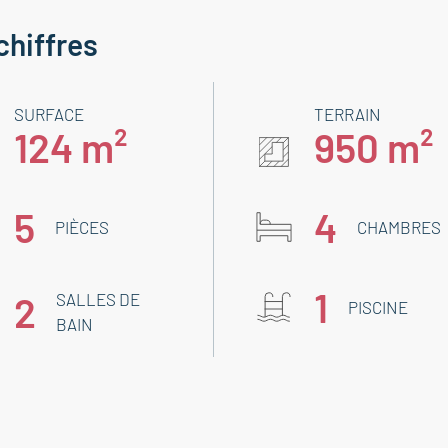
chiffres
SURFACE
TERRAIN
124 m²
950 m²
5
4
PIÈCES
CHAMBRES
1
2
SALLES DE
PISCINE
BAIN