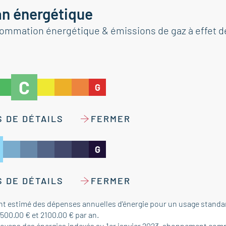
an énergétique
ommation énergétique & émissions de gaz à effet d
C
G
 DE DÉTAILS
FERMER
G
 DE DÉTAILS
FERMER
t estimé des dépenses annuelles d'énergie pour un usage standar
1500.00 € et 2100.00 € par an.
moyens des énergies indexés au 1er janvier 2023, abonnement comp