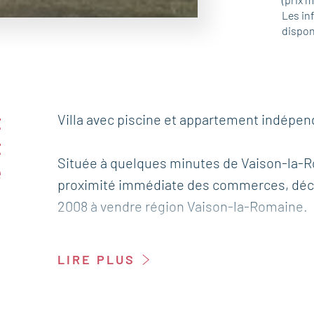
Les in
dispon
t
Villa avec piscine et appartement indépe
t
Située à quelques minutes de Vaison-la-R
e
proximité immédiate des commerces, découv
2008 à vendre région Vaison-la-Romaine.
Elle offre une superficie plus de 124 m² su
LIRE PLUS
Depuis la maison et ses extérieurs, vous 