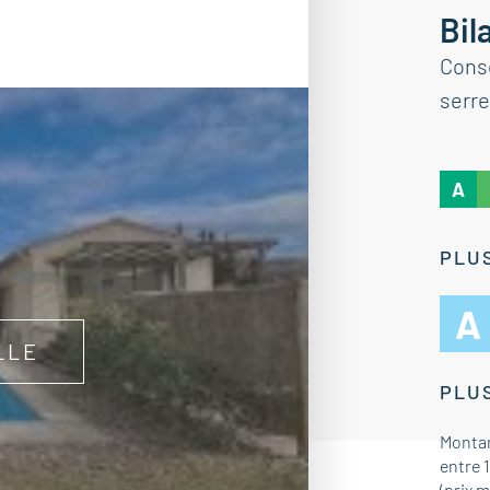
Bil
Cons
serre
A
PLUS
A
LLE
PLUS
Montan
entre 
(prix 