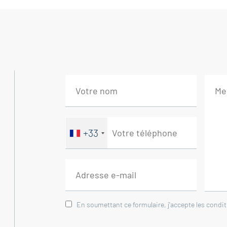
le Géant de Provence, le mythique 'Mont Ve
décor unique et une atmosphère provençale
La maison propose trois chambres, ainsi q
amis et famille ou pour un projet locatif.
Un très grand garage de presque 70 m² com
À découvrir sans tarder !
+33
Cette villa est à vendre à l'agence Boschi
Elle se compose de :
**MAISON PRINCIPALE
En soumettant ce formulaire, j'accepte les condi
Cuisine ouverte 11.50 m²