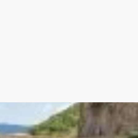
Chambre 9.50 m²
Salle d'eau 4 m²
- Garage 64 m²
- Abri jardin 9 m²
- Local technique piscine 16 m²
- PISCINE de 2019 - 8.5 x 4 - profondeur 1.5
Points forts de cette villa à vendre région
- Emplacement privilégié et exposition ple
- Villa récente et entièrement rénovée
- Surface généreuse et bien agencée
- Dépendance / appartement indépendant
-Extérieurs et prestations de qualité