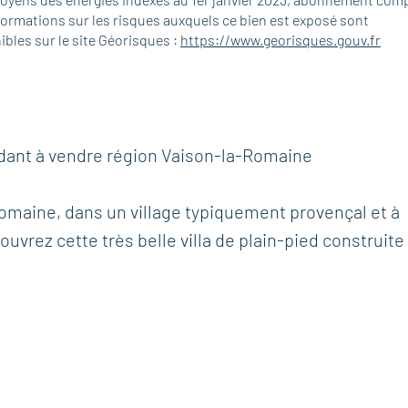
formations sur les risques auxquels ce bien est exposé sont
ibles sur le site Géorisques :
https://www.georisques.gouv.fr
ndant à vendre région Vaison-la-Romaine
omaine, dans un village typiquement provençal et à
rez cette très belle villa de plain-pied construite
r un terrain arboré d’environ 950 m² avec piscine.
profiterez d’un panorama absolument exceptionnel s