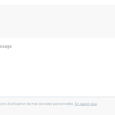
ntoux' ainsi que sur le château médiéval, offrant un
 rare, une véritable carte postale au quotidien.
u'un appartement indépendant idéal pour accueillir
plète le tout.
 Immobilier de Vaison-la-Romaine - 84110
tions d'utilisation de mes données personnelles.
En savoir plus