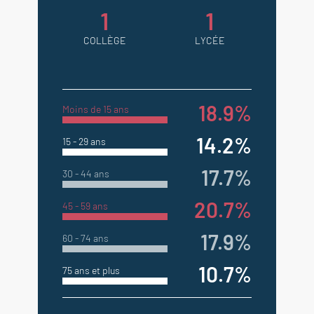
1
1
COLLÈGE
LYCÉE
18.9%
Moins de 15 ans
14.2%
15 - 29 ans
17.7%
30 - 44 ans
20.7%
45 - 59 ans
17.9%
60 - 74 ans
10.7%
75 ans et plus