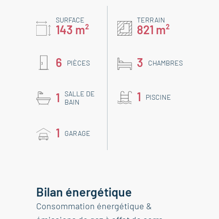
SURFACE
TERRAIN
143 m²
821 m²
6
3
PIÈCES
CHAMBRES
SALLE DE
1
1
PISCINE
BAIN
1
GARAGE
Bilan énergétique
Consommation énergétique &