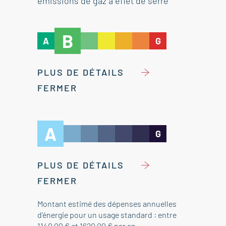
émissions de gaz à effet de serre
B
A
G
PLUS DE DÉTAILS
FERMER
A
G
PLUS DE DÉTAILS
FERMER
Montant estimé des dépenses annuelles
d'énergie pour un usage standard : entre
1140.00 € et 1620.00 € par an.