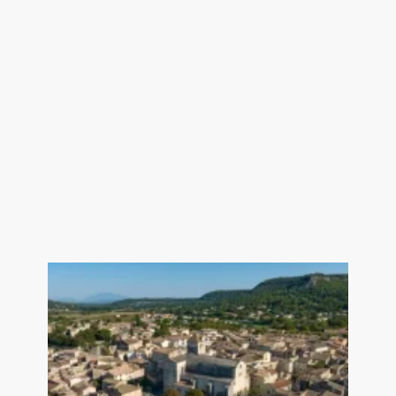
- - Vide sanitaire
- - Stationnement camping car
possible (2ème entrée sur jardin
arrière)
- - Tout à l'égout
- - Portail électrique
- - Huisseries et volets Aluminium
Agence immobilière Grignan -
Drome Provençale
Honoraires à la charge du vendeur.
Classe énergie B, Classe climat A
Montant estimé des dépenses
annuelles d'énergie pour un usage
standard : entre 1140.00 € et