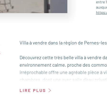
entre 
auxque
https:
a
Villa à vendre dans la région de Pernes-les
s
Découvrez cette très belle villa à vendre 
environnement calme, proche des commodit
irréprochable offre une agréable pièce à v
chambres, dont une avec salle d'eau privati
matériaux de qualité, elle allie confort, mo
LIRE PLUS
profiter d'une piscine ainsi qu'une magnif
pour plus de confort, un double garage de 5