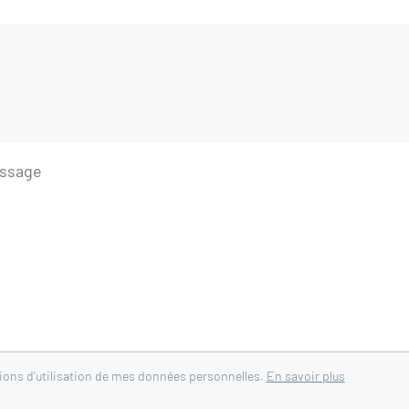
iscine.
 Pernes les Fontaines :
de qualité
mobilier de Pernes-les-Fontaines - 84210.
tions d'utilisation de mes données personnelles.
En savoir plus