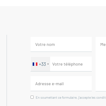
communicant directement avec l'espace p
À découvrir sans tarder !
Points forts de cette villa à vendre Région
Villa entièrement rénovée avec matériaux 
Environnement calme
Suite parentale
Espace extérieur soigné
Double garage isolés et carrelé
+33
Ce bien est à vendre à l'agence Boschi Im
Cette villa se compose de :
-- REZ DE CHAUSSEE --
En soumettant ce formulaire, j'accepte les condi
Entrée 9 m²