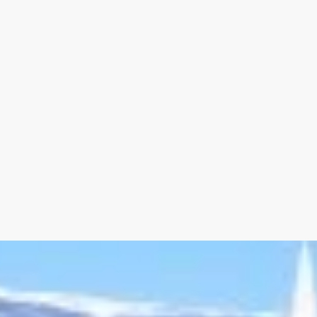
-- Garage 53 m² isolé, carrelé avec WC et sa
-- Cuisine d'été 18 m²
-- Piscine Desjoyaux 6 x 3,5
-- Portail automatique
-- Arrosage automatique
-- Eau du canal
-- Climatisation réversible
-- Fibre
Agence Immobilière Pernes-Les-Fontaines 
Honoraires à la charge du vendeur. Classe 
risques auxquels ce bien est exposé sont d