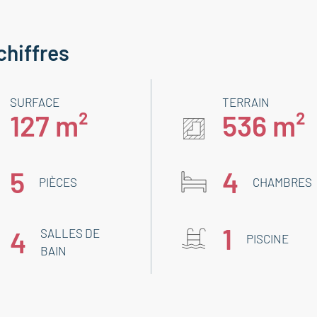
chiffres
SURFACE
TERRAIN
127 m²
536 m²
5
4
PIÈCES
CHAMBRES
1
4
SALLES DE
PISCINE
BAIN