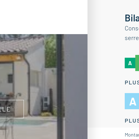
Bil
Cons
serre
A
PLUS
A
LLE
PLUS
Montan