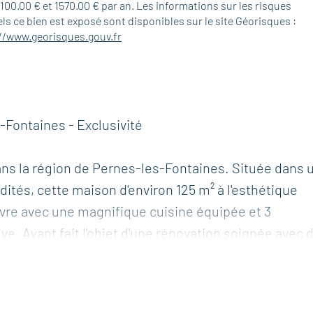
1100.00 € et 1570.00 € par an. Les informations sur les risques
ls ce bien est exposé sont disponibles sur le site Géorisques :
//www.georisques.gouv.fr
-Fontaines - Exclusivité
dans la région de Pernes-les-Fontaines. Située dans 
és, cette maison d'environ 125 m² à l'esthétique
ivre avec une magnifique cuisine équipée et 3
ve. Ayant fait l'objet d'une rénovation soignée avec 
dernité et fonctionnalité. Coté jardin, vous pourrez
ique cuisine d'été pour vos moment de détente.
2 m² carrelé et isolé, avec une douche et un toilett