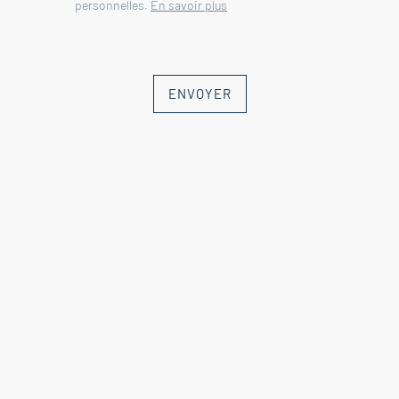
personnelles.
En savoir plus
- Espace piscine
- Grand terrain
- Proche commodités
ENVOYER
Cette maison est à vendre à
l'agence Boschi Immobilier de Saint
Rémy de Provence - 13210.
Elle se compose de :
--Rez de chaussée--
Entrée 12.5 m²
Séjour avec cheminée 46 m²
Salle à manger 37 m²
Rangement 3 m²