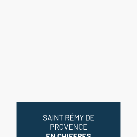
Dégagement 4 m²
Chambre avec placard 10 m²
Suite parentale avec salle d'eau
20.5 m²
Salle d'eau + wc 4 m²
Cuisine 20.5 m²
Cellier / Buanderie 5 m²
--Etage--
Couloir 5 m²
wc 2 m²
Salle d'eau 5 m²
Suite parentale 14 m² avec dressing
5 m²
SAINT RÉMY DE
Chambre 19 m²
PROVENCE
Salle de bains 7.5 m²
EN CHIFFRES