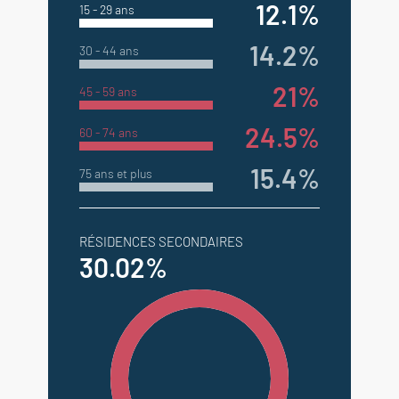
12.1%
15 - 29 ans
14.2%
30 - 44 ans
21%
45 - 59 ans
24.5%
60 - 74 ans
15.4%
75 ans et plus
RÉSIDENCES SECONDAIRES
30.02%