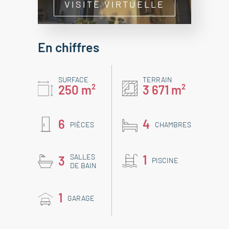
VISITE VIRTUELLE
En chiffres
SURFACE
TERRAIN
250 m²
3 671 m²
6
4
PIÈCES
CHAMBRES
SALLES
1
3
PISCINE
DE BAIN
1
GARAGE