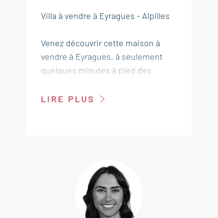
Villa à vendre à Eyragues - Alpilles
Venez découvrir cette maison à
vendre à Eyragues, à seulement
quelques minutes à pied des
commerces et commodités.
LIRE PLUS
Cette villa d'environ 220 m² s’étend
sur plus de 3600 m² de terrain
arboré. Elle bénéficie d’un
environnement calme, sans vis-à-
vis, offrant un cadre de vie
privilégié aux portes des Alpilles.
La maison principale se compose