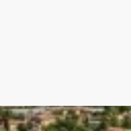
Pièce dressing 7 m2
SDE 2 vasques / sèche serviette 4 m2
- Pool house
- Gaz de ville
- Panneaux photovoltaïques
- Eau du canal
- Climatisation
- Cheminée
- Fibre
Agence Immobilière Pernes les Fontaines -
Honoraires à la charge du vendeur. Classe
dépenses annuelles d'énergie pour un usag