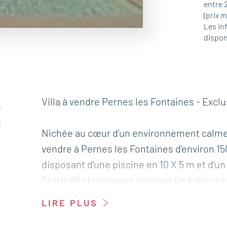
entre 
(prix 
Les in
dispon
s
Villa à vendre Pernes les Fontaines - Exclu
s
Nichée au cœur d’un environnement calme et
vendre à Pernes les Fontaines d’environ 15
disposant d'une piscine en 10 X 5 m et d'un
Cette villa lumineuse propose un salon-sé
ouverte entièrement équipée, le tout ouv
LIRE PLUS
Elle dispose également de trois chambres,