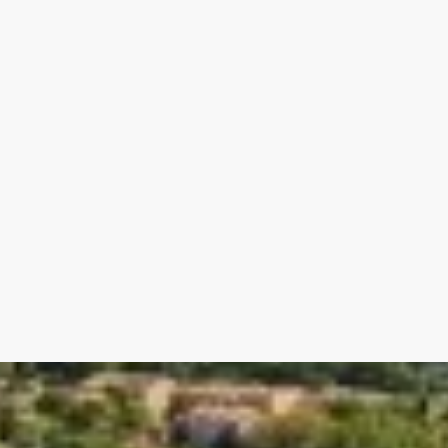
 Saint Didier - Venasque
 énergie D, Classe climat C Montant estimé des
e standard : entre 2104.00 € et 2848.00 € sur les