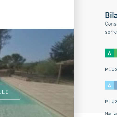
Bil
Cons
serre
A
PLUS
A
LLE
PLUS
Montan