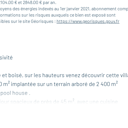
2104.00 € et 2848.00 € par an.
moyens des énergies indexés au 1er janvier 2021, abonnement comp
formations sur les risques auxquels ce bien est exposé sont
ibles sur le site Géorisques :
https://www.georisques.gouv.fr
sivité
 boisé, sur les hauteurs venez découvrir cette vill
0 m² implantée sur un terrain arboré de 2 400 m²
 pool house .
jour spacieux de près de 45 m², avec une cuisine
rant sur une grande terrasse ombragée.
 dont deux en rez-de-chaussée et d'une suite à l’ét