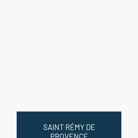
Séjour 50 m²
Salle à manger 13 m²
Cuisine 10 m²
Buanderie 10 m²
WC 1.7 m²
Couloir 6 m²
Chambre 1 avec placards 15 m²
Salle de bains avec douche et
baignoire 10 m²
Chambre 2 avec placards 10 m²
Chambre 3 avec placards 10 m²
Salle de douche et WC 4 m²
Chambre 4 avec placards 10 m²
Mezzanine 32 m²
SAINT RÉMY DE
--Garage 21 m²
PROVENCE