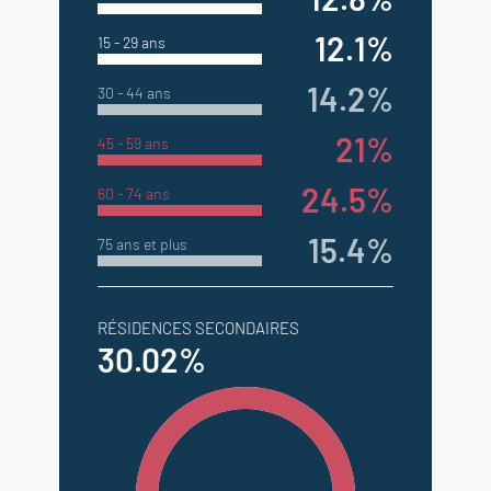
12.1%
15 - 29 ans
14.2%
30 - 44 ans
21%
45 - 59 ans
24.5%
60 - 74 ans
15.4%
75 ans et plus
RÉSIDENCES SECONDAIRES
30.02%