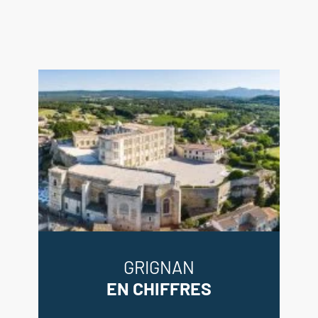
Sous-sol quasi complet sous la
maison avec espace chaufferie
Abri voiture environ 30 m² avec
atelier indépendant et mezzanine
Local technique piscine en pierres
avec espace de stockage et chauffe
eau pour douche extérieure
Bassin de nage en pierres de 8 x
4m, au sel (liner)
Agence immobilière Saint Paul
Trois Châteaux - Clansayes -
Grignan
GRIGNAN
EN CHIFFRES