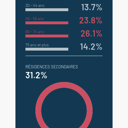
13.7%
30 - 44 ans
23.8%
45 - 59 ans
26.1%
60 - 74 ans
14.2%
75 ans et plus
RÉSIDENCES SECONDAIRES
31.2%