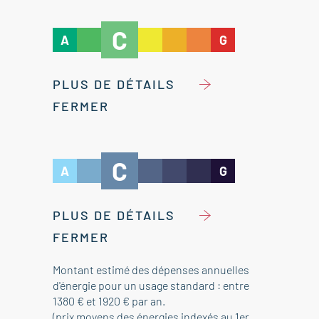
C
A
G
PLUS DE DÉTAILS
FERMER
C
A
G
PLUS DE DÉTAILS
FERMER
Montant estimé des dépenses annuelles
d'énergie pour un usage standard : entre
1380 € et 1920 € par an.
(prix moyens des énergies indexés au 1er