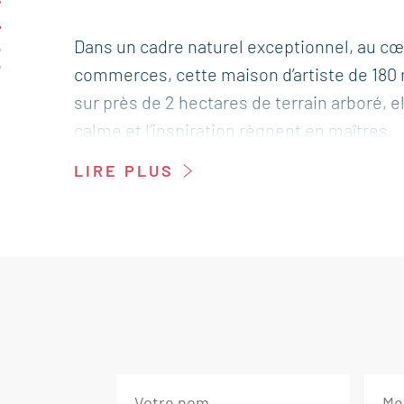
-
Dans un cadre naturel exceptionnel, au cœ
E
commerces, cette maison d’artiste de 180 m
sur près de 2 hectares de terrain arboré, e
calme et l’inspiration règnent en maîtres.
LIRE PLUS
La maison se compose d’un vaste salon de 
environnante, créant une atmosphère chale
m² vient compléter ce lieu unique : il est i
projet personnel nécessitant de l’espace et 
L’ensemble des volumes sont généreux, les
ressent à chaque instant. À l’extérieur, la 
presque deux hectares de verdure, offre un