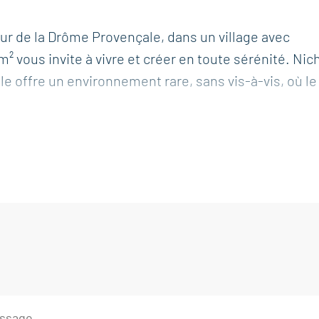
ur de la Drôme Provençale, dans un village avec
² vous invite à vivre et créer en toute sérénité. Nic
lle offre un environnement rare, sans vis-à-vis, où le
39 m², baigné de lumière et ouvert sur la nature
ureuse et propice à la détente. Un grand atelier de
déal pour une activité artistique, artisanale ou pour t
de la tranquillité.
 espaces de vie confortables, et le charme du lieu 
nature s’invite jusque sous vos fenêtres. Le terrain,
 cadre enchanteur, parfait pour méditer, créer, ou t