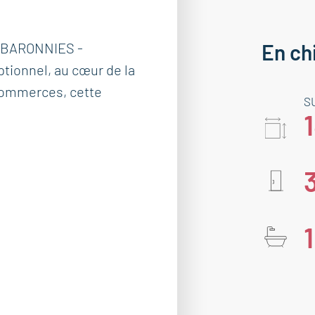
-BARONNIES -
En ch
tionnel, au cœur de la
commerces, cette
S
1