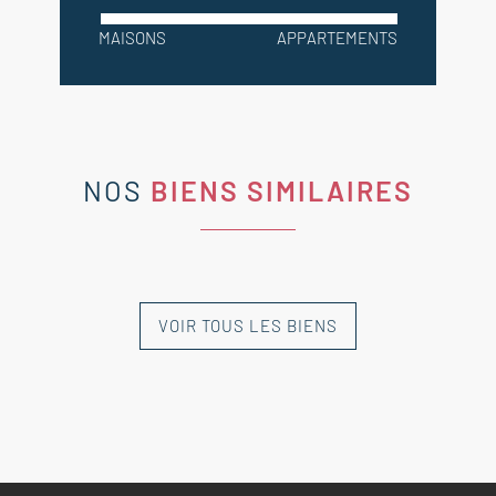
MAISONS
APPARTEMENTS
NOS
BIENS SIMILAIRES
VOIR TOUS LES BIENS
NOUVEAUTÉ
NOUVEAUTÉ
NOUVEAUTÉ
NOUVEAUTÉ
NOUVEAUTÉ
EXCLUSIVITÉ
EXCLUSIVITÉ