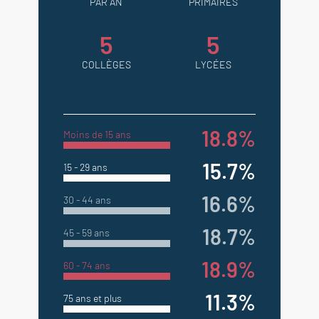
PAR AN
PRIMAIRES
5
5
COLLÈGES
LYCÉES
18.8%
Moins de 15 ans
15.7%
15 - 29 ans
16.6%
30 - 44 ans
18.7%
45 - 59 ans
18.9%
60 - 74 ans
11.3%
75 ans et plus