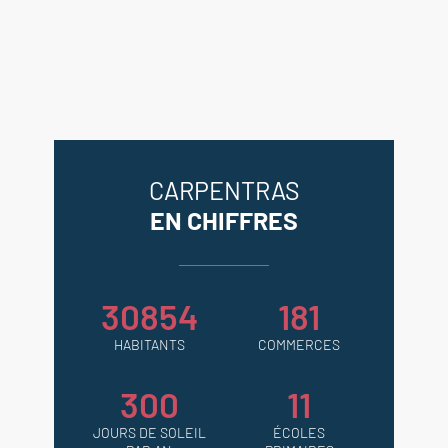
: entre 1240.00 et 1750.00 €. Les
informations sur les risques
auxquels ce bien est exposé sont
disponibles sur le site Géorisques :
georisques.gouv.fr.
CARPENTRAS
EN CHIFFRES
30854
181
HABITANTS
COMMERCES
300
11
JOURS DE SOLEIL
ÉCOLES