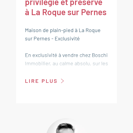
privilégié et préservé
à La Roque sur Pernes
Maison de plain-pied à La Roque
sur Pernes - Exclusivité
En exclusivité à vendre chez Boschi
Immobilier, au calme absolu, sur les
hauteurs du village de La Roque-
sur-Pernes, à seulement quelques
LIRE PLUS
minutes de Pernes-les-Fontaines
et de Saint-Didier, venez découvrir
cette magnifique maison de plain-
pied de 143 m² , nichée au milieu
des oliviers sur un superbe terrain
paysager de 1 950 m² avec piscine