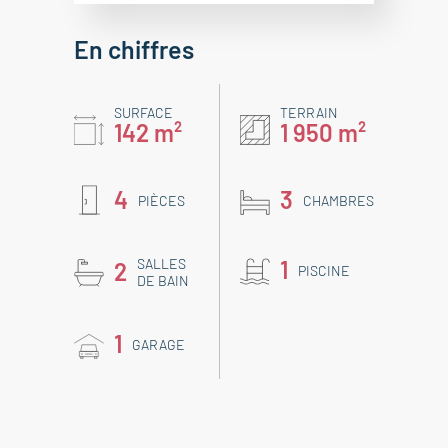
En chiffres
SURFACE
TERRAIN
142 m²
1 950 m²
4
3
PIÈCES
CHAMBRES
SALLES
1
2
PISCINE
DE BAIN
1
GARAGE