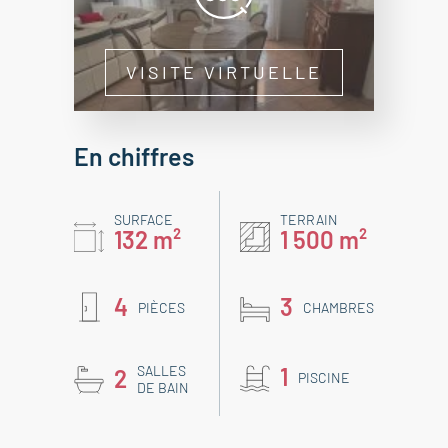
VISITE VIRTUELLE
En chiffres
SURFACE
TERRAIN
132 m²
1 500 m²
4
3
PIÈCES
CHAMBRES
SALLES
1
2
PISCINE
DE BAIN