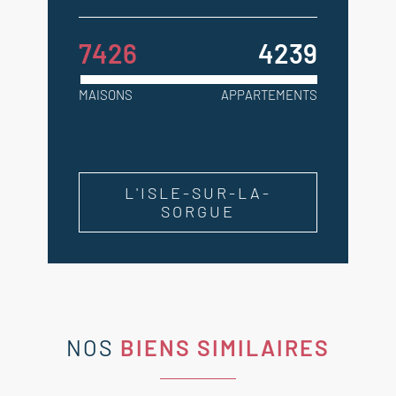
7426
4239
MAISONS
APPARTEMENTS
L'ISLE-SUR-LA-
SORGUE
NOS
BIENS SIMILAIRES