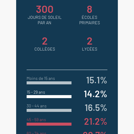
300
8
JOURS DE SOLEIL
ÉCOLES
PAR AN
PRIMAIRES
2
2
COLLÈGES
LYCÉES
15.1%
Moins de 15 ans
14.2%
15 - 29 ans
16.5%
30 - 44 ans
21.2%
45 - 59 ans
60 - 74 ans