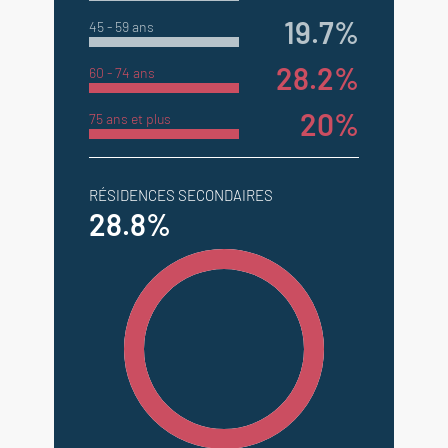
19.7%
45 - 59 ans
28.2%
60 - 74 ans
20%
75 ans et plus
RÉSIDENCES SECONDAIRES
28.8%