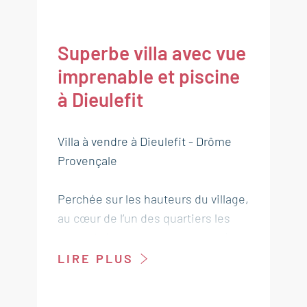
Superbe villa avec vue
imprenable et piscine
à Dieulefit
Villa à vendre à Dieulefit - Drôme
Provençale
Perchée sur les hauteurs du village,
au cœur de l’un des quartiers les
plus prisés, cette superbe villa à
vendre à Dieulefit, offre un cadre
LIRE PLUS
de vie idyllique, préservé de toute
nuisance, avec une vue dominante