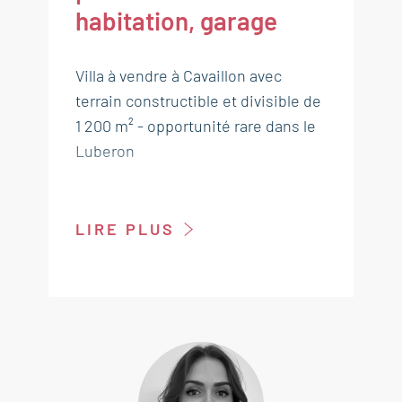
habitation, garage
Villa à vendre à Cavaillon avec
terrain constructible et divisible de
1 200 m² - opportunité rare dans le
Luberon
A vendre à Cavaillon, au cœur du
Vaucluse et à proximité immédiate
LIRE PLUS
du Luberon, cette villa de plain-
pied à vendre bénéficie d’un
potentiel immobilier exceptionnel
grâce à son terrain constructible et
divisible de plus de 1000 m².