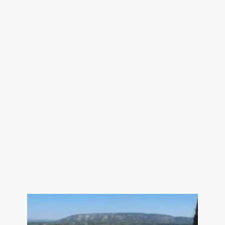
Chambre 15 m² avec wc et placard
2.5 m²
Salle d'eau 7.5 m²
Chambre avec accès terrasse 18 m²
-- Garage / chaufferie 25 m²
-- Terrasse couverte 18 m²
Les atouts de cette villa à vendre à
Cavaillon :
- Villa de plain-pied à Cavaillon
- Terrain constructible de 1 200 m²
et divisible sous conditions
- Possibilité de construire une
seconde maison
- Investissement immobilier à fort