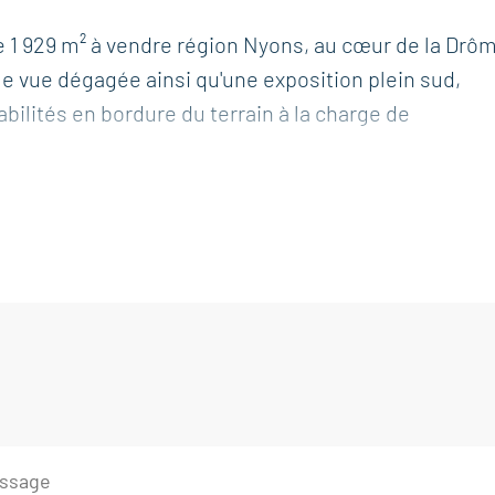
e 1 929 m² à vendre région Nyons, au cœur de la Drô
e vue dégagée ainsi qu'une exposition plein sud,
bilités en bordure du terrain à la charge de
e BOSCHI IMMOBILIER à Nyons (26110).Agence immobili
formations sur les risques auxquels ce bien est expo
georisques.gouv.fr.