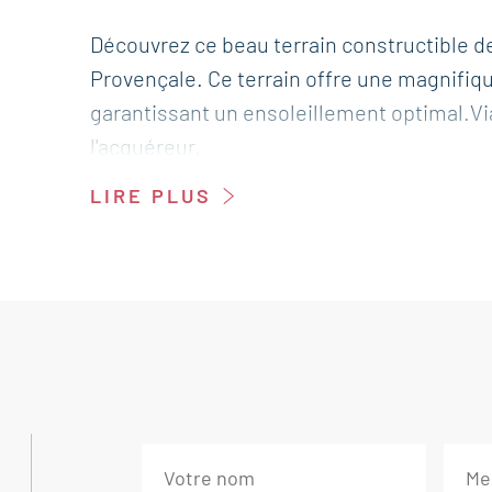
Découvrez ce beau terrain constructible d
Provençale. Ce terrain offre une magnifiqu
garantissant un ensoleillement optimal.Via
l'acquéreur.
LIRE PLUS
Ce terrain à bâtir est à vendre à l'agenc
Nyons - Vinsobres - Sahune
Honoraires à la charge du vendeur. Les in
sont disponibles sur le site Géorisques : 