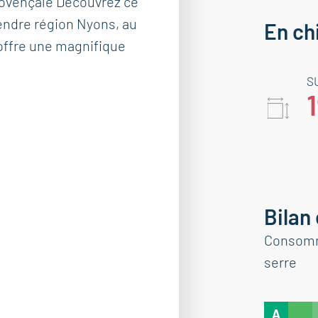
rovençale Découvrez ce
vendre région Nyons, au
En ch
offre une magnifique
S
Bilan
Consomma
serre
A