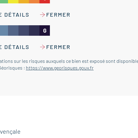
E DÉTAILS
FERMER
G
E DÉTAILS
FERMER
ations sur les risques auxquels ce bien est exposé sont disponibl
 Géorisques :
https://www.georisques.gouv.fr
ovençale