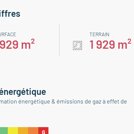
iffres
URFACE
TERRAIN
1929 m²
1 929 m²
 énergétique
tion énergétique & émissions de gaz à effet de
G