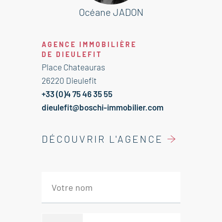
BOURDEAUX - VESC
Océane JADON
Honoraires à la charge du vendeur.
AGENCE IMMOBILIÈRE
Les informations sur les risques
DE DIEULEFIT
auxquels ce bien est exposé sont
Place Chateauras
disponibles sur le site Géorisques :
26220 Dieulefit
georisques.gouv.fr.
+33 (0)4 75 46 35 55
dieulefit@boschi-immobilier.com
DÉCOUVRIR L'AGENCE