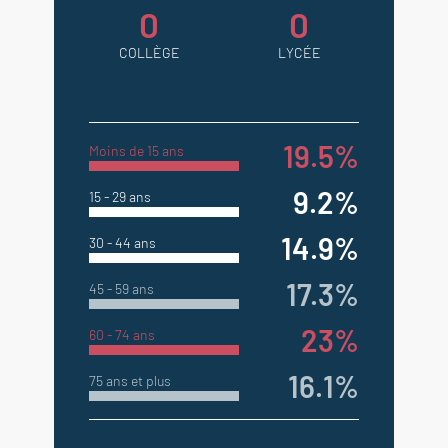
0
0
COLLÈGE
LYCÉE
19.5%
Moins de 15 ans
9.2%
15 - 29 ans
14.9%
30 - 44 ans
17.3%
45 - 59 ans
23%
60 - 74 ans
16.1%
75 ans et plus