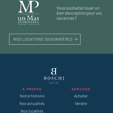
1
piscine
1
piscine
268 m²
6
chambres
Vous souhaitez louer un
415 m²
terrain 20 000 m²
5
chambres
1
terrain 3 200 m²
piscine
bien d'exception pour vos
380 m²
7
chambres
terrain 1 575 m²
vacances ?
1
piscine
NOS LOCATIONS SAISONNIÈRES
À PROPOS
SERVICES
Notre histoire
Acheter
Nos actualités
Vendre
Nos localités