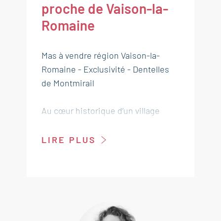
proche de Vaison-la-
Romaine
Mas à vendre région Vaison-la-
Romaine - Exclusivité - Dentelles
de Montmirail
Au cœur historique d’un village
provençal, un hôtel particulier
d’âme et de noblesse est à vendre
LIRE PLUS
région Vaison-la-Romaine.
Dans le centre ancien d’un ravissant
village de Provence, s’élève cet
hôtel particulier chargé d’histoire,