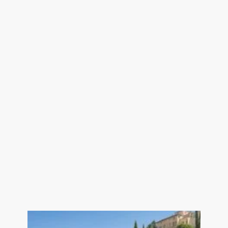
**Rez-de-jardin
–-- Salon d’été vouté 27.50 m² accès
jardin
--- Cuisine / salle à manger d’été 33
m²
--- Cave voutée 9 m²
--- PISCINE intérieure de 1980
environ - 7 x 4 - béton armé - enduit
- sable - chlore - chauffée avec une
chaudière fuel
Palier 4.50 m²
--- Chaufferie 6 m²
--- Pièce buanderie (ancienne
étable) 20 m²
--- Salle d’eau / WC d’été 3 m²