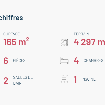
chiffres
SURFACE
TERRAIN
165 m²
4 297 m
6
4
PIÈCES
CHAMBRES
1
2
SALLES DE
PISCINE
BAIN