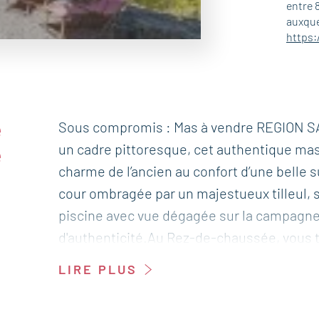
entre 
auxque
https:
e
Sous compromis : Mas à vendre REGION 
un cadre pittoresque, cet authentique mas 
e
charme de l’ancien au confort d’une belle s
cour ombragée par un majestueux tilleul, 
piscine avec vue dégagée sur la campagne 
d'authenticité.Au Rez-de-chaussée, vous 
d’une cheminée ouverte, une agréable cuis
LIRE PLUS
vie.L’étage se compose d'un lumineux sal
un accès terrasse, ainsi que d’une vaste sa