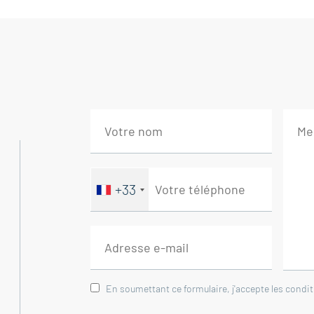
WC séparé. Au deuxième étage, vous trouv
spacieuse.Une maison rare, pleine de char
histoire à découvrir sans tarder.Ce mas e
Cécile les Vignes - 84290.Il se compose 
cheminée ouverte 23 m²Cuisine 8.50 m²Dé
m², 22 m²Chambre palière / salon 17.50 m²
Dégagements 6.50 m², 2 m², 2 m² et 2 m²W
Chambres 9 m² et 21 m²---Piscine 8m X 4
Immobilière Sainte Cécile les Vignes - R
+33
Honoraires à la charge du vendeur. Loge
énergie G, Classe climat G. Les informatio
disponibles sur le site Géorisques : geori
En soumettant ce formulaire, j'accepte les condi