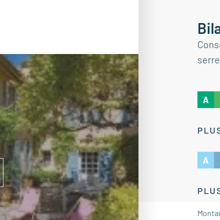
Bil
Cons
serre
A
PLUS
A
PLUS
Montan