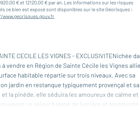
8920.00 € et 12120.00 € par an. Les informations sur les risques
ls ce bien est exposé sont disponibles sur le site Géorisques :
//www.georisques.gouv.fr
SAINTE CECILE LES VIGNES - EXCLUSIVITENichée d
à vendre en Région de Sainte Cécile les Vignes allie
urface habitable répartie sur trois niveaux. Avec sa
son jardin en restanque typiquement provençal et sa
et la pinède, elle séduira les amoureux de calme et
trouverez un séjour baigné de lumière et agrémenté
ine, une entrée et un toilettes complète cet espace
on, de 2 grandes chambres dont une avec cheminée 
lle de bains, une salle d’eau avec WC, et d’un deuxi