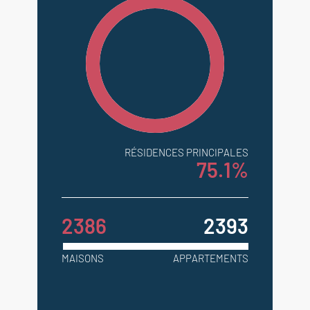
RÉSIDENCES PRINCIPALES
75.1%
2386
2393
MAISONS
APPARTEMENTS