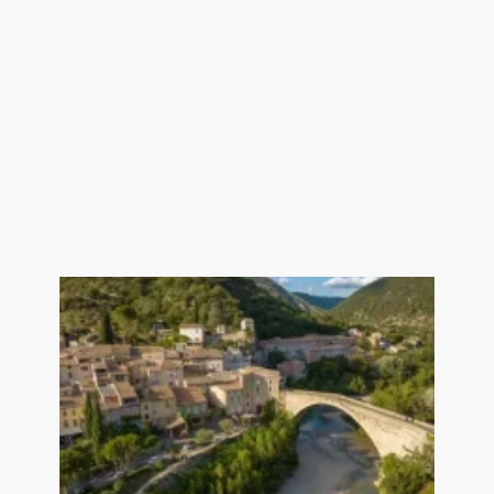
Chambre Sud avec rangements 14
m²
Chambre Ouest 11 m²Salle de bains
avec douche 7 m²
--- Pièces de rangement
extérieures 11m² et 5,5 m²
--- ANCIENNE REMISE ---
-- Rez-de-chaussée--
Buanderie avec évier salle d’eau 44
m²
-- Etage--
Grenier aménagé en chambre 44
m²