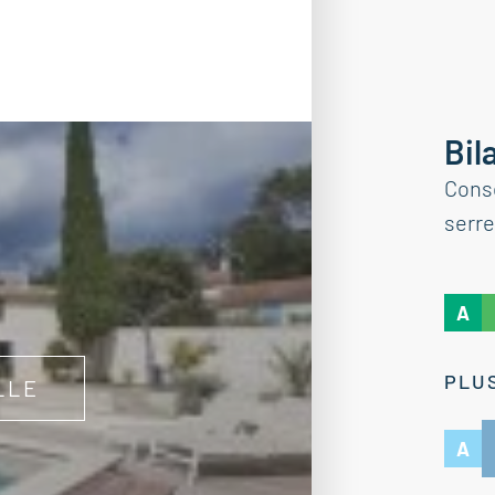
Bil
Cons
serre
A
PLUS
LLE
A