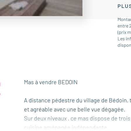
PLUS
Montan
entre 
(prix 
Les in
dispon
n
Mas à vendre BEDOIN
e
A distance pédestre du village de Bédoin
et agréable avec une belle vue dégagée.
Sur deux niveaux , ce mas dispose de troi
cuisine aménagée indépendante.