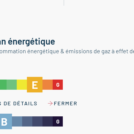
an énergétique
ommation énergétique & émissions de gaz à effet d
E
G
 DE DÉTAILS
FERMER
B
G