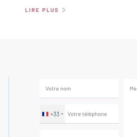
LIRE PLUS
Ce bien est à vendre à l'agence Boschi Im
Les points forts de ce mas à vendre à Bédo
- Emplacement privilégié
- Beaux volumes de vie
- Extérieurs soignés et prêts à vivre
- Vue dégagée et cadre naturel
Le Mas se compose :
--REZ DE CHAUSSÉE :
Double séjour avec cheminée 57 m²
+33
Cuisine indépendante aménagée 13 m²
Salle d'eau 5.50 m²