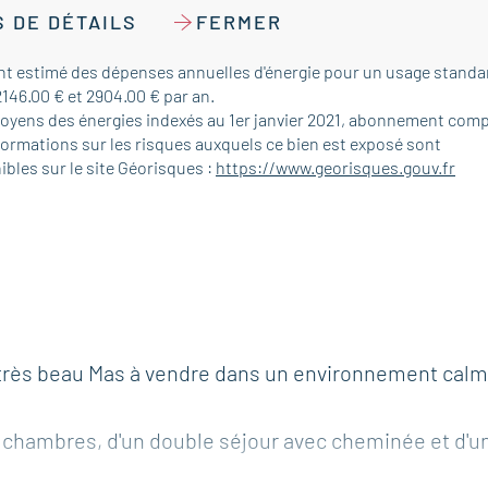
 DE DÉTAILS
FERMER
t estimé des dépenses annuelles d'énergie pour un usage standar
2146.00 € et 2904.00 € par an.
moyens des énergies indexés au 1er janvier 2021, abonnement comp
formations sur les risques auxquels ce bien est exposé sont
ibles sur le site Géorisques :
https://www.georisques.gouv.fr
, très beau Mas à vendre dans un environnement cal
s chambres, d'un double séjour avec cheminée et d'u