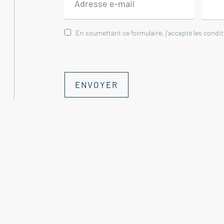
WC 1.70 m²
Dégagement 5 m²
En soumettant ce formulaire, j'accepte les condi
--ÉTAGE:
Suite avec salle d'eau, WC et dressing 35.
Chambre 16 m²
ENVOYER
Chambre avec accès solarium 23.70 m²
Terrasse / solarium 13.30 m²
-- PRESTATIONS:
-- Piscine 6.50 x 3 x 1.40 de profondeur
-- Pool house avec toilettes 33 m²
-- Garage et cave 16 m²
-- Terrasse en travertin 120 m²
-- Cabanon avec chaudière et cuve