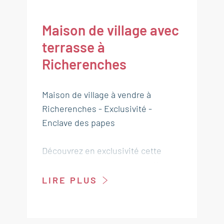
Maison de village avec
terrasse à
Richerenches
Maison de village à vendre à
Richerenches - Exclusivité -
Enclave des papes
Découvrez en exclusivité cette
maison de village à vendre offrant
de beaux volumes et un fort
LIRE PLUS
potentiel d'aménagement.
Fonctionnelle, elle se compose au
rez-de-chaussée d'une entrée,