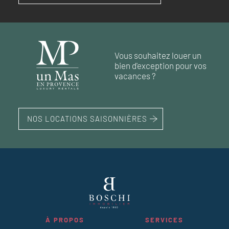
RÉF. 018263
RÉF. 019181
RÉF. 018994
169 600 €
RÉF. 018573
RÉF. 018917
188 m²
65 m²
2
5
chambres
chambres
terrain 163 m²
108 m²
3
chambres
Vous souhaitez louer un
121 m²
2
chambres
bien d'exception pour vos
68 m²
1
chambre
vacances ?
NOS LOCATIONS SAISONNIÈRES
À PROPOS
SERVICES