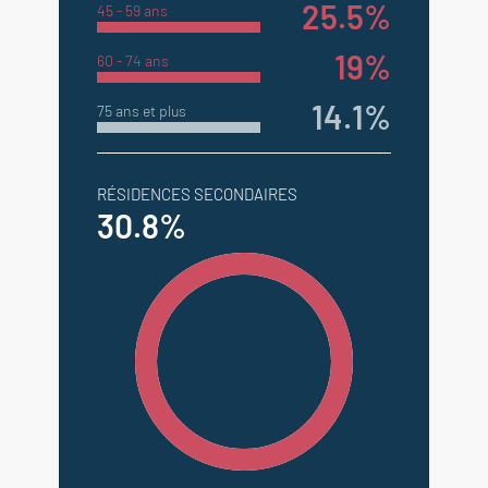
25.5%
45 - 59 ans
19%
60 - 74 ans
14.1%
75 ans et plus
RÉSIDENCES SECONDAIRES
30.8%