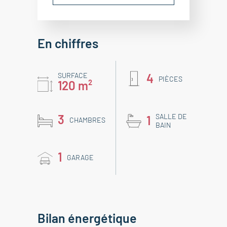
En chiffres
SURFACE
4
PIÈCES
120 m²
3
SALLE DE
1
CHAMBRES
BAIN
1
GARAGE
Bilan énergétique