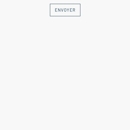
Saint-Rémy de Provence - Maillane
ENVOYER