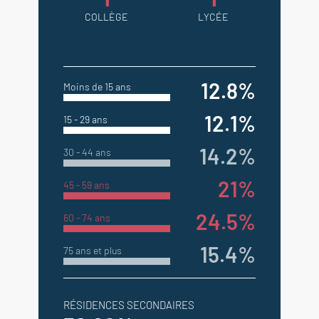
COLLÈGE
LYCÉE
12.8%
Moins de 15 ans
12.1%
15 - 29 ans
14.2%
30 - 44 ans
21%
45 - 59 ans
24.5%
60 - 74 ans
15.4%
75 ans et plus
RÉSIDENCES SECONDAIRES