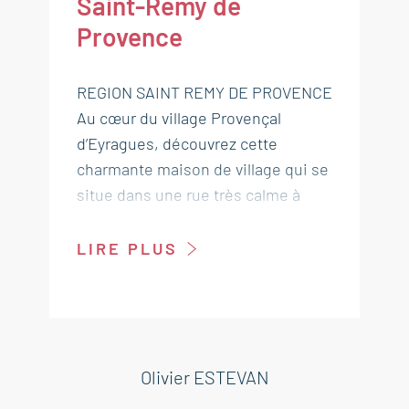
Saint-Rémy de
Provence
REGION SAINT REMY DE PROVENCE
Au cœur du village Provençal
d’Eyragues, découvrez cette
charmante maison de village qui se
situe dans une rue très calme à
proximité des commerces et des
stationnements à vendre région
LIRE PLUS
Saint Remy de Provence. Cette
maison d'une surface totale
d’environ 200 m² est à rénover et se
compose d’une partie principale et
habitable de 120 m² contenant au
Olivier ESTEVAN
rez-de-chaussée un séjour, une