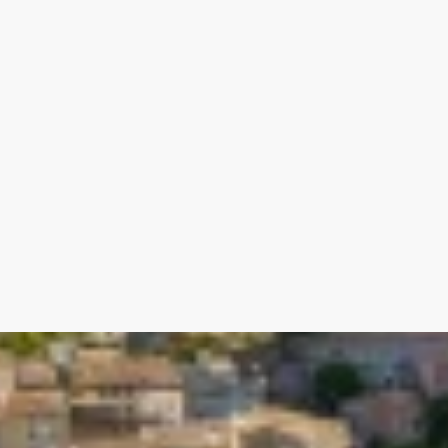
Honoraires à la charge du vendeur. Classe
dépenses annuelles d'énergie pour un usage 
l'année 2021 : entre 2430.00 et 3330.00 €.
exposé sont disponibles sur le site Géoris