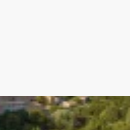
 énergie E, Classe climat B Montant moyen estimé d
standard, établi à partir des prix de l'énergie de
 Les informations sur les risques auxquels ce bien es
ques : georisques.gouv.fr.