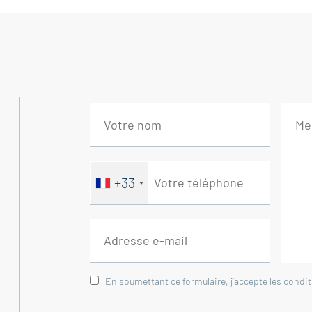
Cette maison est à vendre à l'agence BOS
Elle se compose de :
--Rez-de-chaussée--
Hall avec penderie et WC 7 m²
Salle manger avec cheminée 25 m²
Cuisine équipée 13 m² donnant sur belle te
Salon voutée 20 m²
+33
--1er étage--
Hall dégagement 10 m²
Chambre 15 m²
Chambre 17 m²
En soumettant ce formulaire, j'accepte les condi
Bureau 9 m²