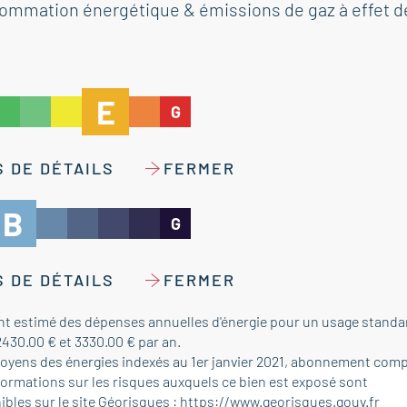
ommation énergétique & émissions de gaz à effet d
E
G
 DE DÉTAILS
FERMER
B
G
 DE DÉTAILS
FERMER
t estimé des dépenses annuelles d'énergie pour un usage standar
2430.00 € et 3330.00 € par an.
moyens des énergies indexés au 1er janvier 2021, abonnement comp
formations sur les risques auxquels ce bien est exposé sont
ibles sur le site Géorisques :
https://www.georisques.gouv.fr