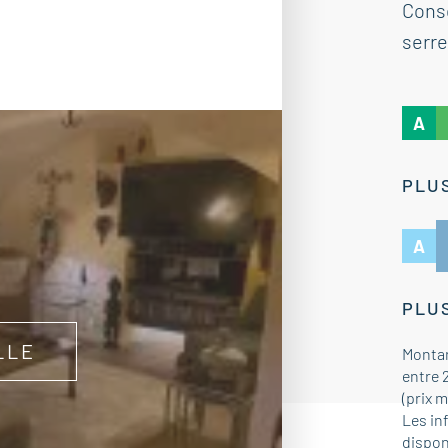
Cons
serre
A
PLUS
A
PLUS
LLE
Montan
entre 
(prix 
Les in
dispon