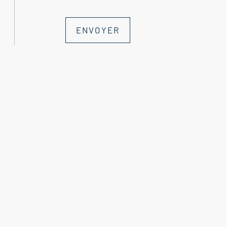
Salle d'eau avec WC 4 m²
ENVOYER
---2ème étage---
Salon 30 m² donnant sur terrasse de 25 m²
Salle d'eau avec WC 4 m²
--Cave
Agence Immobilière Nyons - Rousset-les-