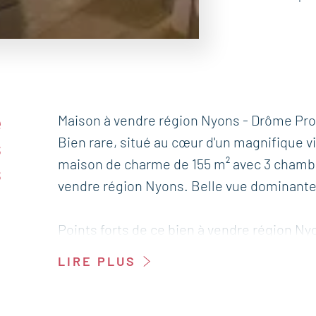
e
Maison à vendre région Nyons - Drôme Pr
Bien rare, situé au cœur d'un magnifique v
s
maison de charme de 155 m² avec 3 chamb
s
vendre région Nyons. Belle vue dominante s
Points forts de ce bien à vendre région Ny
Belle rénovation
LIRE PLUS
2 Terrasses
Vue dominante