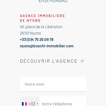
Errol MONARD
--Sous sol--
AGENCE IMMOBILIÈRE
Cave voûtée 34 m²
DE NYONS
45, place de la Libération
--Rez de rue--
26110 Nyons
Atelier 25 m²
+33 (0)4 75 26 09 78
Magasin atelier 38 m²
nyons@boschi-immobilier.com
Garage moto 20 m²
DÉCOUVRIR L'AGENCE
--1 er Etage--
Cuisine avec cheminée 20 m²
Salle à manger voûtée 19 m²
Salon 29 m²
WC 5 m²
+33
--2ème Etage--