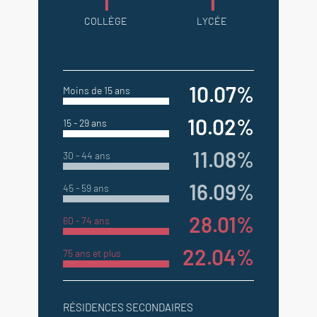
1
1
COLLÈGE
LYCÉE
10.07%
Moins de 15 ans
10.02%
15 - 29 ans
11.08%
30 - 44 ans
16.09%
45 - 59 ans
28.01%
60 - 74 ans
22.04%
75 ans et plus
RÉSIDENCES SECONDAIRES