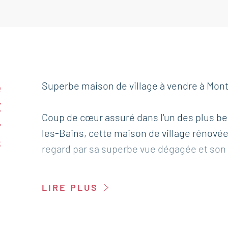
e
Superbe maison de village à vendre à Mont
x
Coup de cœur assuré dans l'un des plus b
-
les-Bains, cette maison de village rénové
s
regard par sa superbe vue dégagée et son
Distribuée sur plusieurs niveaux avec accè
LIRE PLUS
configuration idéale aussi bien en réside
investissement locatif saisonnier.