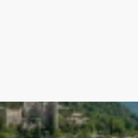
Salle d'eau avec Wc 5m²
-Accès par rue
Grenier 21m²
Agence immobilière de Buis-les-Baronnies
Honoraires à la charge du vendeur. Classe
dépenses annuelles d'énergie pour un usage
années 2021, 2022 et 2023 (abonnements c
bien est exposé sont disponibles sur le si