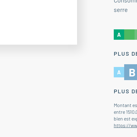
Consomma
serre
A
PLUS D
B
A
PLUS D
Montant es
entre 1510.
bien est ex
https://ww