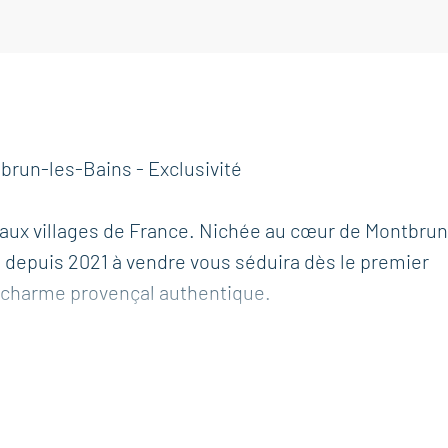
brun-les-Bains - Exclusivité
eaux villages de France. Nichée au cœur de Montbrun
e depuis 2021 à vendre vous séduira dès le premier
 charme provençal authentique.
s indépendant depuis la rue, elle offre une
nce principale, résidence secondaire que pour un