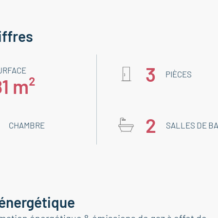
iffres
3
URFACE
PIÈCES
81 m²
2
CHAMBRE
SALLES DE BA
 énergétique