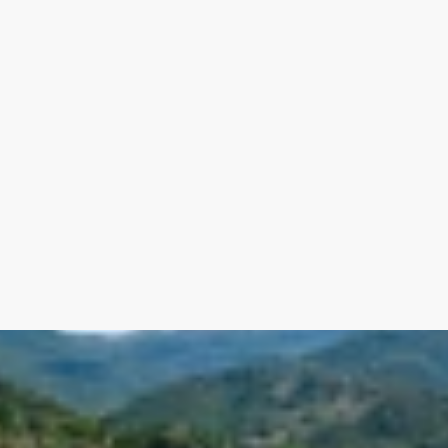
 - Montbrun-les-Bains - Sault
 énergie D, Classe climat B Montant estimé des
 standard : entre 1510.00 € et 2070.00 € sur les
ompris). Les informations sur les risques auxquels
te Géorisques : georisques.gouv.fr.