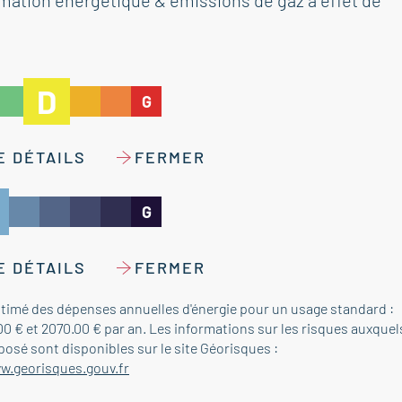
tion énergétique & émissions de gaz à effet de
D
G
E DÉTAILS
FERMER
G
E DÉTAILS
FERMER
timé des dépenses annuelles d'énergie pour un usage standard :
00 € et 2070.00 € par an. Les informations sur les risques auxquel
posé sont disponibles sur le site Géorisques :
w.georisques.gouv.fr