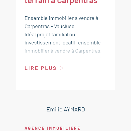
terrain à Carpentras
Ensemble immobilier à vendre à
Carpentras - Vaucluse
Idéal projet familial ou
investissement locatif, ensemble
immobilier à vendre à Carpentras,
situé au calme tout en étant proche
des commodités, cet ensemble
LIRE PLUS
immobilier sur un terrain de 1362
m² représente une opportunité
unique.
Il se compose de deux maisons de
plain-pied, récentes, bien
Emilie AYMARD
entretenues, idéales pour accueillir
une famille ou générer un revenu
AGENCE IMMOBILIÈRE