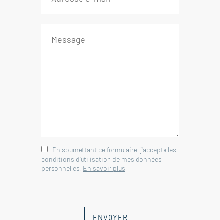
--Seconde maison-- (actuellement
louée 1 000€/mois – fin de bail
octobre 2025)
Séjour chaleureux
Cuisine
3 chambres
Terrasse
Garage
--- Climatisation réversible
En soumettant ce formulaire, j'accepte les
--- Intimité préservée
conditions d'utilisation de mes données
--- Tout-à-l’égout
personnelles.
En savoir plus
--- Deux garages
--- Portail électrique
--- Arrosage automatique
ENVOYER