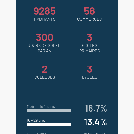
9285
56
HABITANTS
COMMERCES
300
3
JOURS DE SOLEIL
ÉCOLES
PAR AN
PRIMAIRES
2
3
COLLÈGES
LYCÉES
16.7%
Moins de 15 ans
13.4%
15 - 29 ans
30 - 44 ans