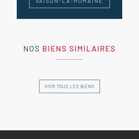
VAISON-LA-ROMAINE
NOS
BIENS SIMILAIRES
VOIR TOUS LES BIENS
NOUVEAUTÉ
NOUVEAUTÉ
NOUVEAUTÉ
NOUVEAUTÉ
NOUVEAUTÉ
EXCLUSIVITÉ
EXCLUSIVITÉ