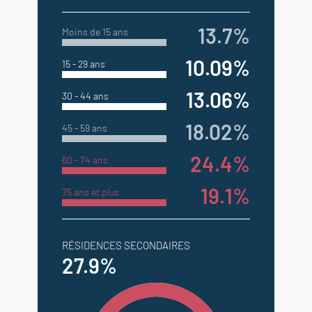
13.7%
Moins de 15 ans
10.09%
15 - 29 ans
13.06%
30 - 44 ans
18.02%
45 - 59 ans
24.4%
60 - 74 ans
19.1%
75 ans et plus
RÉSIDENCES SECONDAIRES
27.9%