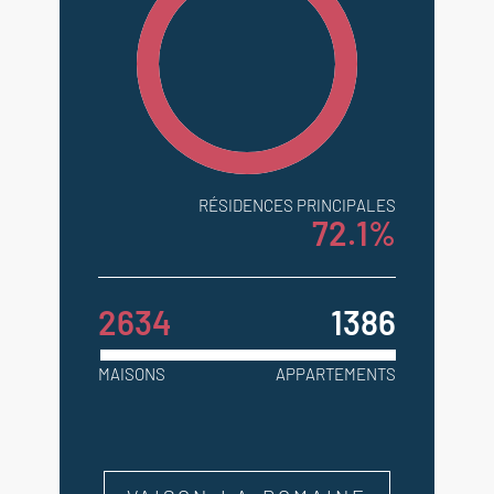
RÉSIDENCES PRINCIPALES
72.1%
2634
1386
MAISONS
APPARTEMENTS