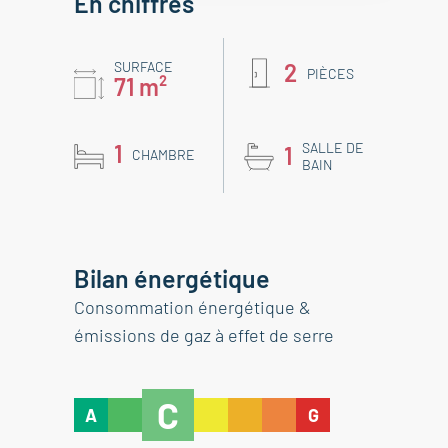
En chiffres
SURFACE
2
PIÈCES
71 m²
1
SALLE DE
1
CHAMBRE
BAIN
Bilan énergétique
Consommation énergétique &
émissions de gaz à effet de serre
C
A
G