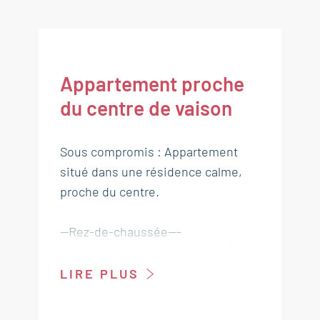
Appartement proche
du centre de vaison
Sous compromis : Appartement
situé dans une résidence calme,
proche du centre.
--Rez-de-chaussée---
Dégagement avec placard 2 m²
Buanderie avec placard 3m²
LIRE PLUS
--Demi-niveau