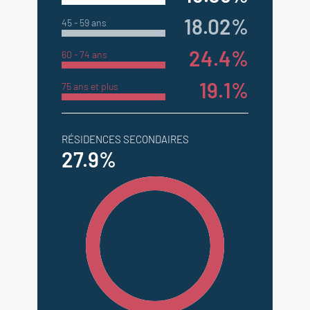
18.02%
45 - 59 ans
24.4%
60 - 74 ans
19.1%
75 ans et plus
RÉSIDENCES SECONDAIRES
27.9%