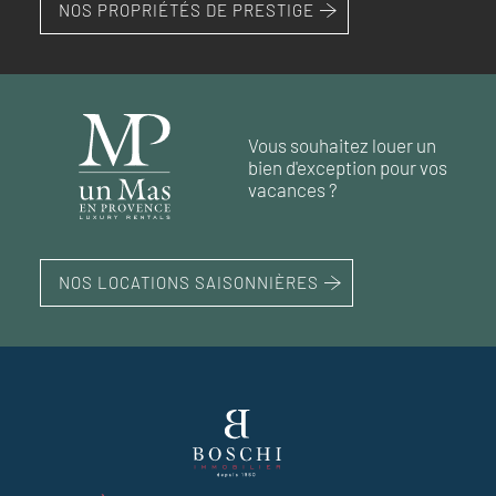
118 000 €
120 000 €
NOS PROPRIÉTÉS DE PRESTIGE
RÉF. 016145
RÉF. 018604
139 000 €
RÉF. 018886
RÉF. 019056
RÉF. 019068
50 m²
2
chambres
63 m²
2
chambres
Vous souhaitez louer un
29 m²
35 m²
1
chambre
bien d'exception pour vos
vacances ?
69 m²
2
chambres
NOS LOCATIONS SAISONNIÈRES