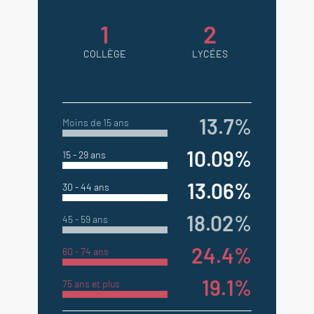
1
2
COLLÈGE
LYCÉES
13.7%
Moins de 15 ans
10.09%
15 - 29 ans
13.06%
30 - 44 ans
18.02%
45 - 59 ans
24.4%
60 - 74 ans
19.1%
75 ans et plus