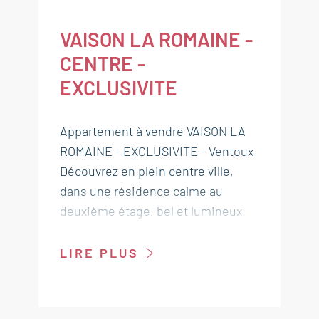
VAISON LA ROMAINE -
CENTRE -
EXCLUSIVITE
Appartement à vendre VAISON LA
ROMAINE - EXCLUSIVITE - Ventoux
Découvrez en plein centre ville,
dans une résidence calme au
deuxième étage, bel et lumineux
appartement à vendre à Vaison la
Romaine d'environ 80 m² offrant
LIRE PLUS
une grande pièce de jour avec
cuisine ouverte, deux chambres et
une terrasse orientée sud.