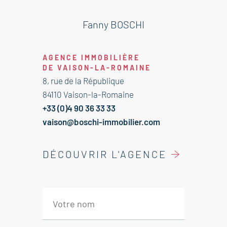
Cet appartement est à vendre par
l'agence Boschi Immobilier de
Fanny BOSCHI
Vaison la Romaine 84110
AGENCE IMMOBILIÈRE
Séjour et cuisine équipée 48m²
DE VAISON-LA-ROMAINE
donnant sur terrasse 15m²
8, rue de la République
Couloir 2 m²
84110 Vaison-la-Romaine
Salle d'eau 6 m²
+33 (0)4 90 36 33 33
WC 2 m²
vaison@boschi-immobilier.com
Chambre avec placard 12 m²
Chambre avec placard 14 m²
DÉCOUVRIR L'AGENCE
Immobilier Vaison la Romaine -
Provence