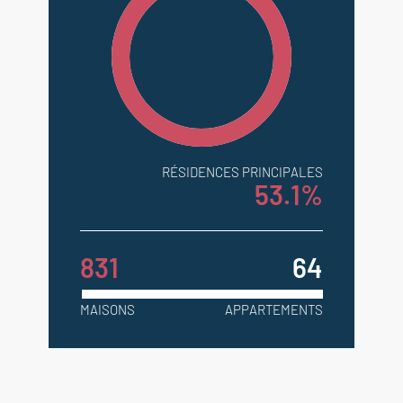
RÉSIDENCES PRINCIPALES
53.1%
831
64
MAISONS
APPARTEMENTS