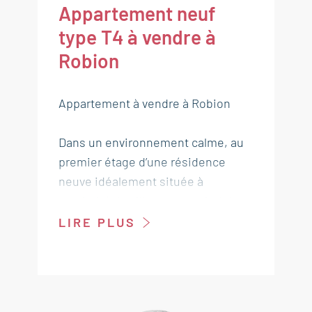
Appartement neuf
type T4 à vendre à
Robion
Appartement à vendre à Robion
Dans un environnement calme, au
premier étage d’une résidence
neuve idéalement située à
proximité du village et au pied du
Luberon, cet appartement à vendre
LIRE PLUS
à Robion de type 4 d'environ 79 m²
séduira par son confort et sa
luminosité.