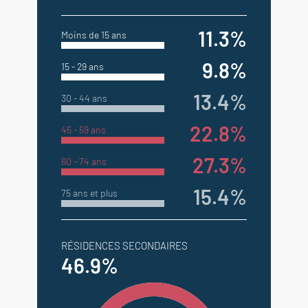
11.3%
Moins de 15 ans
9.8%
15 - 29 ans
13.4%
30 - 44 ans
22.8%
45 - 59 ans
27.3%
60 - 74 ans
15.4%
75 ans et plus
RÉSIDENCES SECONDAIRES
46.9%