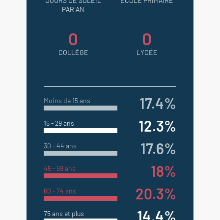
JOURS DE SOLEIL
ÉCOLE PRIMAIRE
PAR AN
0
0
COLLÈGE
LYCÉE
17.4%
Moins de 15 ans
12.3%
15 - 29 ans
17.6%
30 - 44 ans
18%
45 - 59 ans
20.3%
60 - 74 ans
14.4%
75 ans et plus