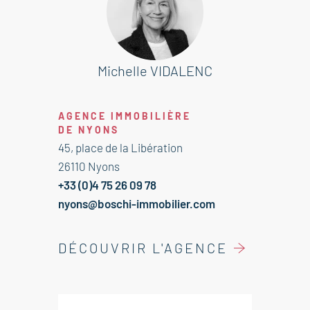
Points forts de ce bien à vendre à
Nyons:
Cœur de ville
Très bon état
Michelle VIDALENC
Belle terrasse
AGENCE IMMOBILIÈRE
DE NYONS
Cet appartement est à vendre à
45, place de la Libération
l'agence Boschi Immobilier de
26110 Nyons
Nyons - 26110
+33 (0)4 75 26 09 78
nyons@boschi-immobilier.com
Il se compose de :
Dégagement avec placard 2 m²
DÉCOUVRIR L'AGENCE
Hall 2 m²
Cuisine/séjour/chambre 14 m²
Salle d'eau et WC 2,5 m²