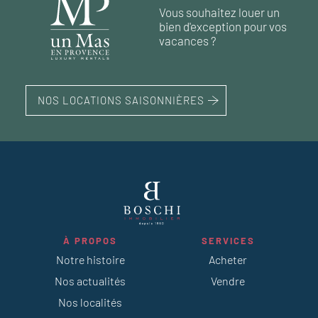
63 m²
2
chambres
Vous souhaitez louer un
90 m²
45 m²
2
1
chambre
chambres
bien d'exception pour vos
vacances ?
NOS LOCATIONS SAISONNIÈRES
À PROPOS
SERVICES
Notre histoire
Acheter
Nos actualités
Vendre
Nos localités