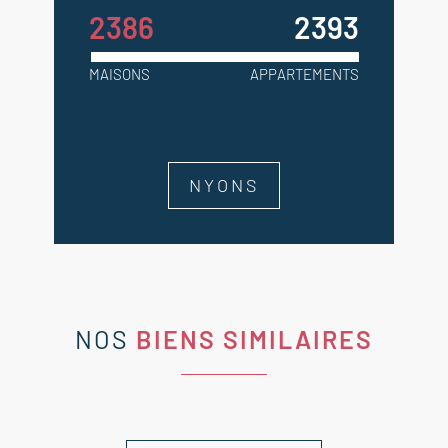
2386
2393
MAISONS
APPARTEMENTS
NYONS
NOS
BIENS SIMILAIRES