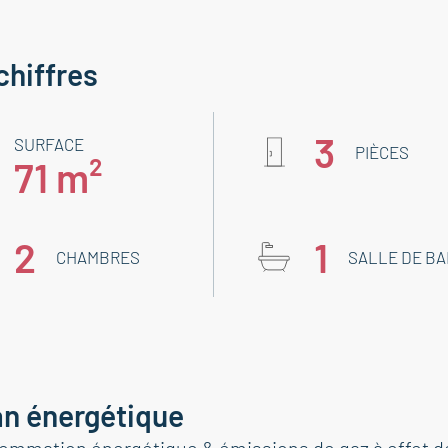
chiffres
3
SURFACE
PIÈCES
71 m²
2
1
CHAMBRES
SALLE DE BA
an énergétique