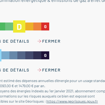
ommation énergétique & émissions de gaz à effet d
D
G
 DE DÉTAILS
FERMER
G
 DE DÉTAILS
FERMER
t estimé des dépenses annuelles d'énergie pour un usage standar
1093.00 € et 1479.00 € par an.
moyens des énergies indexés au 1er janvier 2021, abonnement comp
formations sur les risques auxquels ce bien est exposé sont
ibles sur le site Géorisques :
https://www.georisques.gouv.fr