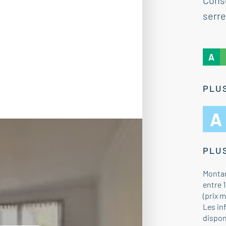
Cons
serre
A
PLUS
A
PLUS
Montan
entre 
(prix 
Les in
dispon