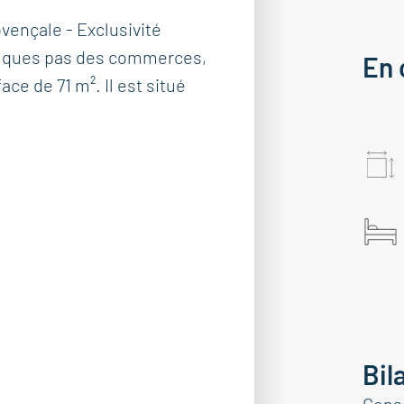
ençale - Exclusivité
elques pas des commerces,
En 
ce de 71 m². Il est situé
Bil