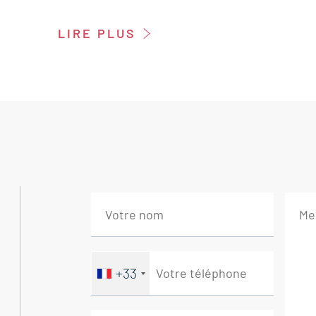
Cet appartement est à vendre à l'agence B
LIRE PLUS
Il se compose de :
Hall d’entrée 3 m²
Séjour lumineux ouvrant sur une terrasse 
Cuisine équipée 5 m²
Cellier buanderie 4 m²
Dégagement 7,5 m²
Salle d’eau 5 m²
WC 2 m²
Chambre 11,5 m² avec penderie
Chambre 12 m²
+33
--Terrasse 8 m²