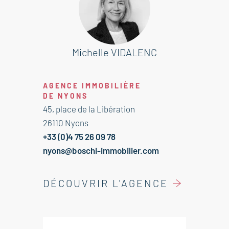
Cet appartement est à vendre à
l'agence Boschi immobilier de
Nyons- 26110
Michelle VIDALENC
Il se compose de :
Hall / Dégagement / Penderie 7 m²
AGENCE IMMOBILIÈRE
Séjour / Salle à manger / Cuisine
DE NYONS
accès balcon 26 m²
45, place de la Libération
Chambre avec penderie accès
26110 Nyons
balcon 16 m²
+33 (0)4 75 26 09 78
Bureau avec penderie 6 m²
nyons@boschi-immobilier.com
WC / Buanderie 2 m²
Salle d'eau 3 m²
DÉCOUVRIR L'AGENCE
Dégagement 1,5 m²
Placard 1 m²