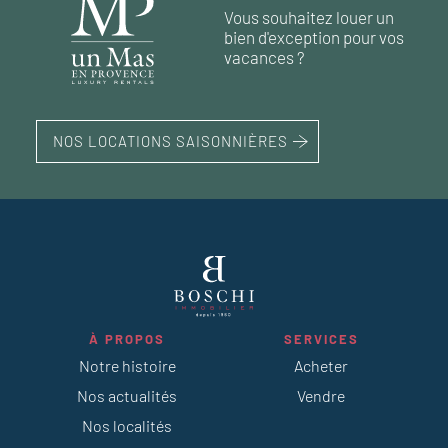
60 m²
87 m²
2
1
chambre
chambres
Vous souhaitez louer un
bien d'exception pour vos
vacances ?
NOS LOCATIONS SAISONNIÈRES
À PROPOS
SERVICES
Notre histoire
Acheter
Nos actualités
Vendre
Nos localités