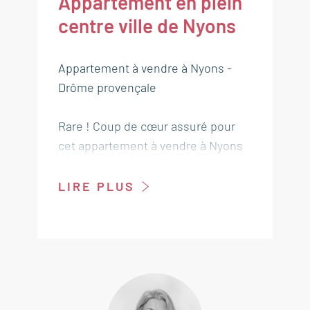
Appartement en plein
centre ville de Nyons
Appartement à vendre à Nyons -
Drôme provençale
Rare ! Coup de cœur assuré pour
cet appartement à vendre à Nyons
situé au 2ème étage d'un immeuble
ancien de caractère en plein centre
LIRE PLUS
ville, d'une surface de 62,5 m²
mesurage carrez 58 m² rénové avec
beaucoup de goût et de charme.
Belle vue dégagée sur le balcon
filant. Chauffage par climatisation
réversible.