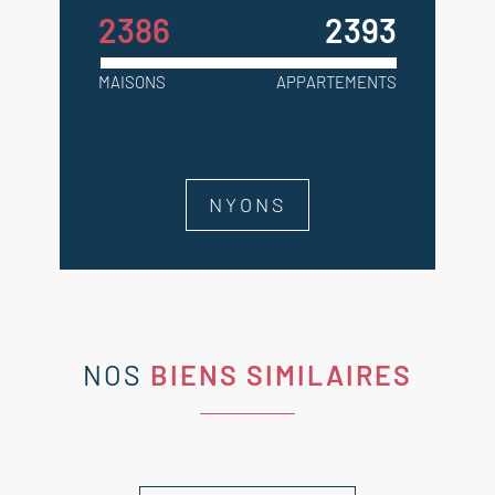
2386
2393
MAISONS
APPARTEMENTS
NYONS
NOS
BIENS SIMILAIRES