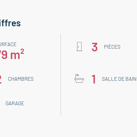
iffres
3
URFACE
PIÈCES
79 m²
2
1
CHAMBRES
SALLE DE BAIN
GARAGE