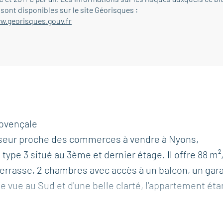
sont disponibles sur le site Géorisques :
w.georisques.gouv.fr
ovençale
seur proche des commerces à vendre à Nyons,
ype 3 situé au 3ème et dernier étage. Il offre 88 m²
errasse, 2 chambres avec accès à un balcon, un gar
le vue au Sud et d'une belle clarté, l'appartement éta
oschi Immobilier de Nyons - 26110