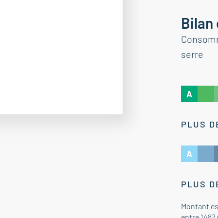
Bilan
Consomma
serre
A
PLUS D
A
PLUS D
Montant es
entre 1487 