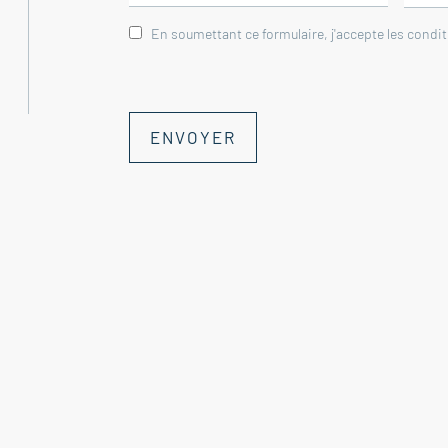
--Garage 15,5 m²
En soumettant ce formulaire, j'accepte les condi
Agence immobilière Nyons - Venterol - Au
ENVOYER