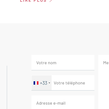
LIRE PLUS
Il se compose de :
Entrée avec placard 6,5 m²
Séjour avec cheminée 33 m²
Cuisine accès balcon 9 m²
Dégagement avec placard 3 m²
Chambre avec placard 13 m²
WC 1 m²
Chambre avec placard 10 m²
Salle d'eau 3,5 m²
+33
--Terrasse sud 10,5 m²
---Balcon 9,5 m²
--Cave 3,5 m²