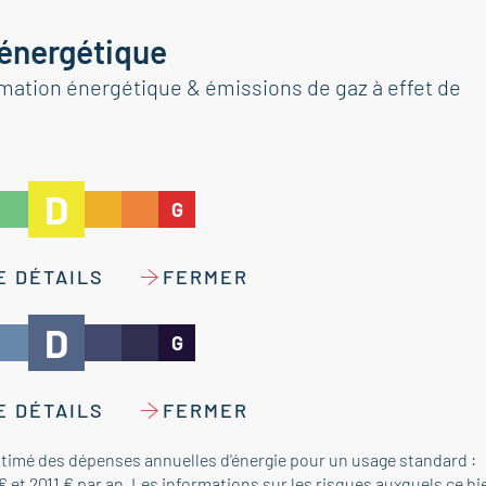
 énergétique
tion énergétique & émissions de gaz à effet de
D
G
E DÉTAILS
FERMER
D
G
E DÉTAILS
FERMER
timé des dépenses annuelles d'énergie pour un usage standard :
€ et 2011 € par an. Les informations sur les risques auxquels ce bi