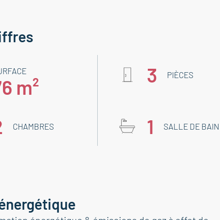
iffres
3
URFACE
PIÈCES
76 m²
2
1
CHAMBRES
SALLE DE BAIN
 énergétique