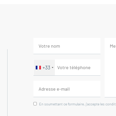
Séjour / salon 28 m² accès terrasse et bal
Cuisine 12 m² donnant sur terrasse avec cel
Chambre avec balcon Est 13 m²
Chambre 10 m²
Salle de bains 6 m²
WC 1 m²
--Terrasse 8,5 m²
+33
Agence immobilière Nyons - Vinsobres - V
En soumettant ce formulaire, j'accepte les condi