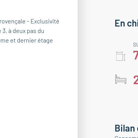
ovençale - Exclusivité
En ch
3, à deux pas du
5ème et dernier étage
S
Bilan