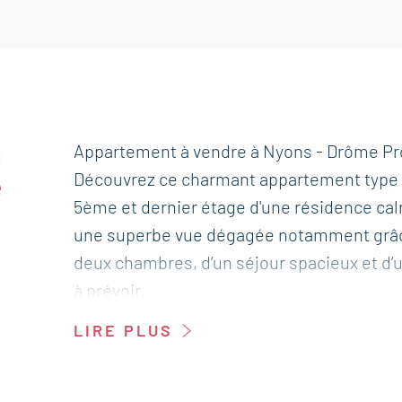
à
Appartement à vendre à Nyons - Drôme Pro
Découvrez ce charmant appartement type 3,
é
5ème et dernier étage d'une résidence ca
une superbe vue dégagée notamment grâce
deux chambres, d’un séjour spacieux et d’
à prévoir.
Cet appartement est à vendre à l'agence B
LIRE PLUS
Il se compose de :
Hall d'entrée et dégagement 3,5 m²