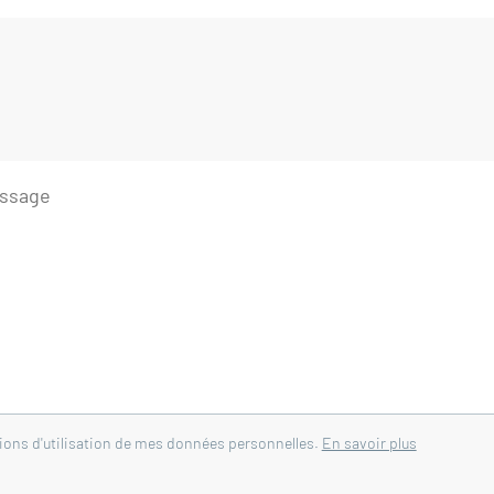
con plein sud
lier 2,5 m²
enterol
tions d'utilisation de mes données personnelles.
En savoir plus