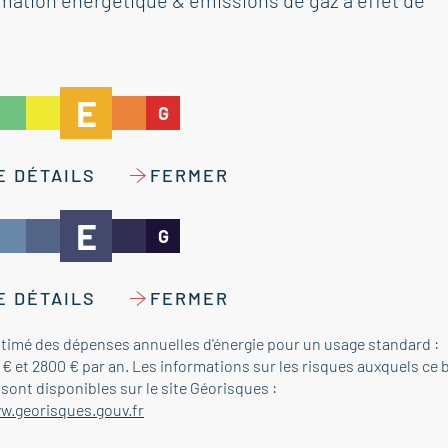
tion énergétique & émissions de gaz à effet de
E
G
E DÉTAILS
FERMER
E
G
E DÉTAILS
FERMER
timé des dépenses annuelles d'énergie pour un usage standard :
€ et 2800 € par an. Les informations sur les risques auxquels ce 
sont disponibles sur le site Géorisques :
w.georisques.gouv.fr