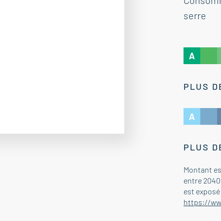
Consomma
serre
A
PLUS D
A
PLUS D
Montant es
entre 2040 
est exposé 
https://ww