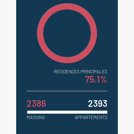
RÉSIDENCES PRINCIPALES
75.1%
2386
2393
MAISONS
APPARTEMENTS