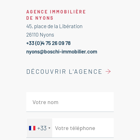
Nyons - 26110.
AGENCE IMMOBILIÈRE
DE NYONS
Il se compose de :
45, place de la Libération
Séjour / Cuisine 24 m²
26110 Nyons
Cellier 1 m²
+33 (0)4 75 26 09 78
Salle d'eau avec WC 4,5 m²
nyons@boschi-immobilier.com
Agence immobilière Nyons -
DÉCOUVRIR L'AGENCE
Venterol - Vinsobres
+33