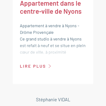
Appartement dans le
centre-ville de Nyons
Appartement à vendre à Nyons -
Drôme Provençale
Ce grand studio à vendre à Nyons
est refait à neuf et se situe en plein
cœur de ville, à proximité
immédiate des commerces et
parking de la ville. Il fait partie d'un
LIRE PLUS
ensemble immobilier de 3
logements et d'un commerce. Situé
en rez-de-rue, il est facilement
accessible.
Cet appartement est à vendre à
Stéphanie VIDAL
l'agence Boschi immobilier de