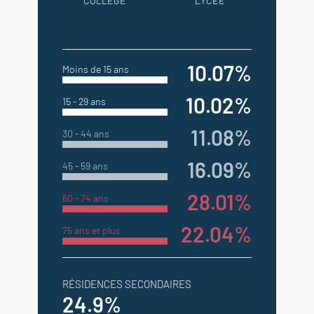
COLLÈGE
LYCÉE
10.07%
Moins de 15 ans
10.02%
15 - 29 ans
11.08%
30 - 44 ans
16.09%
45 - 59 ans
28.01%
60 - 74 ans
22.04%
75 ans et plus
RÉSIDENCES SECONDAIRES
24.9%