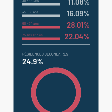
11.08%
30 - 44 ans
16.09%
45 - 59 ans
28.01%
60 - 74 ans
22.04%
75 ans et plus
RÉSIDENCES SECONDAIRES
24.9%