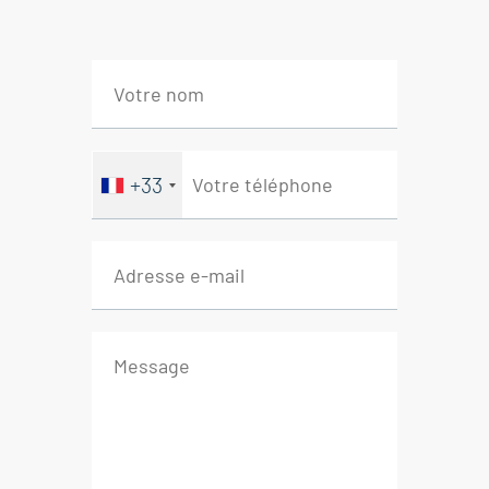
Une belle opportunité à saisir
rapidement !
Cet appartement est à vendre à
l'agence BOSCHI Immobilier, L'Isle-
sur-la-Sorgue, 84800.
+33
Il se compose de:
Hall avec placards 6 m²
Cuisine 13 m²
Salon 24 m²
Dégagement avec placards 13 m²
WC 2 m²
Chambre (1) 10 m²
Chambre (2) 11 m²
Chambre (3) 12 m²