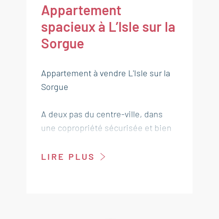
Appartement
spacieux à L’Isle sur la
Sorgue
Appartement à vendre L'Isle sur la
Sorgue
A deux pas du centre-ville, dans
une copropriété sécurisée et bien
entretenue au second étage,
découvrez cet appartement
LIRE PLUS
spacieux de 103 m² à rafraîchir
selon vos goûts.
Idéal pour une famille nombreuse
ou un investissement locatif, il se