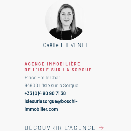
compose de 4 chambres
lumineuses,
un grand séjour offrant de beaux
volumes, une cuisine
indépendante, une salle de bain et
WC séparés, et de
Gaëlle THEVENET
nombreux rangements. Fort
potentiel après rénovation!
AGENCE IMMOBILIÈRE
À proximité immédiate de l’école
DE L’ISLE SUR LA SORGUE
maternelle des Vallades et de
Place Emile Char
toutes les commodités.
84800 L’Isle sur la Sorgue
Les + :
+33 (0)4 90 90 71 38
- Surface rare dans le secteur
islesurlasorgue@boschi-
- Bonne distribution des pièces
immobilier.com
- Environnement calme et sécurisé,
proche de la Sorgue
DÉCOUVRIR L'AGENCE