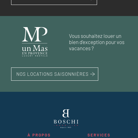
RÉF. 018418
199 000 €
RÉF. 018399
RÉF. 018808
RÉF. 018362
65 m²
2
chambres
39 m²
1
chambre
Vous souhaitez louer un
48 m²
1
chambre
45 m²
1
chambre
bien d'exception pour vos
vacances ?
71 m²
1
chambre
NOS LOCATIONS SAISONNIÈRES
À PROPOS
SERVICES