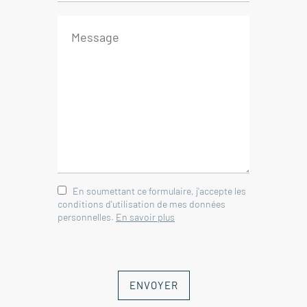
ancien loyer 1700€/mois
- 1er étage -
Appartement de type T4 d'environ
120 m², vendu libre ancien loyer
900€/mois
- 2ème étage -
Appartement de type T3 d'environ
80m², vendu libre ancien loyer
En soumettant ce formulaire, j'accepte les
640€/mois
conditions d'utilisation de mes données
personnelles.
En savoir plus
- Gaz de ville
- Climatisation réversible
- Cour commune
ENVOYER
- Garage 64 m²