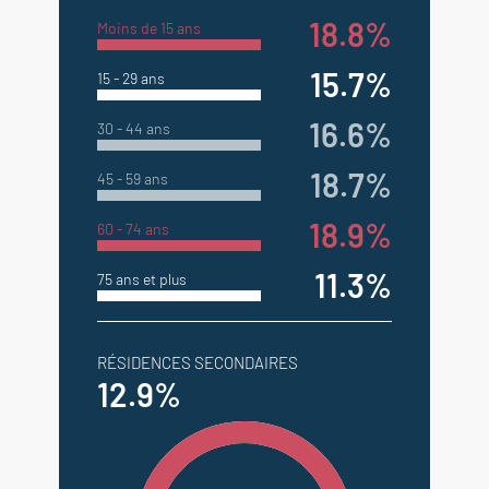
18.8%
Moins de 15 ans
15.7%
15 - 29 ans
16.6%
30 - 44 ans
18.7%
45 - 59 ans
18.9%
60 - 74 ans
11.3%
75 ans et plus
RÉSIDENCES SECONDAIRES
12.9%