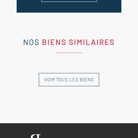
NOS
BIENS SIMILAIRES
VOIR TOUS LES BIENS
NOUVEAUTÉ
NOUVEAUTÉ
NOUVEAUTÉ
NOUVEAUTÉ
NOUVEAUTÉ
EXCLUSIVITÉ