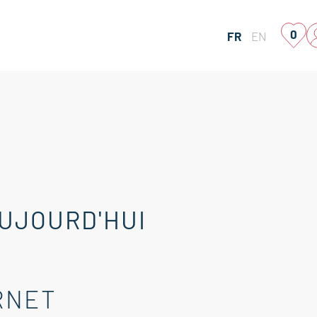
0
FR
EN
AUJOURD'HUI
RNET