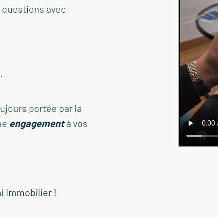
 questions avec
.
oujours portée par la
me
engagement
à vos
i Immobilier !