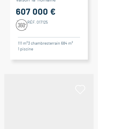
607 000 €
RÉF. 017125
111 m²
3
chambres
terrain 684 m²
1
piscine