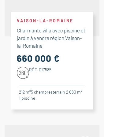
VAISON-LA-ROMAINE
Charmante villa avec piscine et
jardin à vendre région Vaison-
la-Romaine
660 000 €
RÉF. 017585
212 m²
5
chambres
terrain 2 080 m²
1
piscine