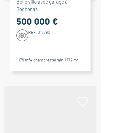
Belle villa avec garage à
Rognonas
500 000 €
RÉF. 017790
179 m²
4
chambres
terrain 1 172 m²