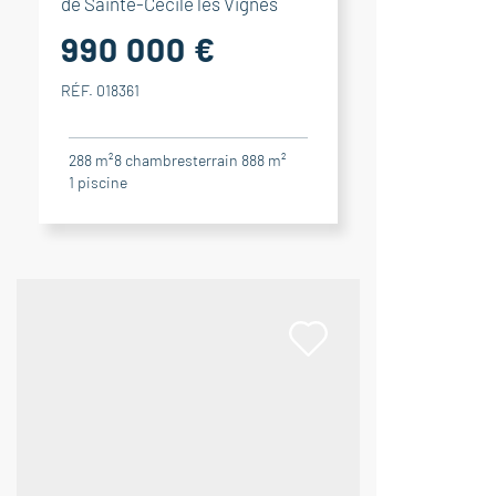
de Sainte-Cécile les Vignes
990 000 €
RÉF. 018361
288 m²
8
chambres
terrain 888 m²
1
piscine