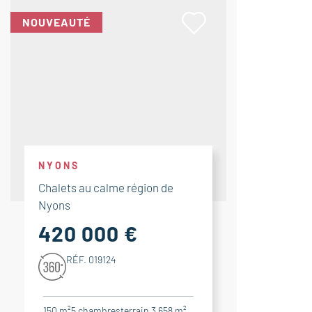
NOUVEAUTÉ
NYONS
Chalets au calme région de
Nyons
420 000 €
RÉF. 019124
150 m²
5
chambres
terrain 3 658 m²