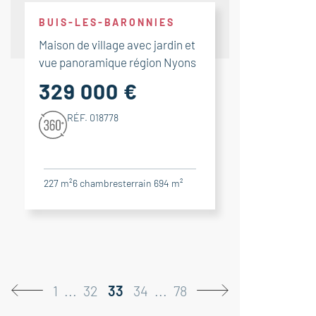
BUIS-LES-BARONNIES
Maison de village avec jardin et
vue panoramique région Nyons
329 000 €
RÉF. 018778
227 m²
6
chambres
terrain 694 m²
1
...
32
33
34
...
78