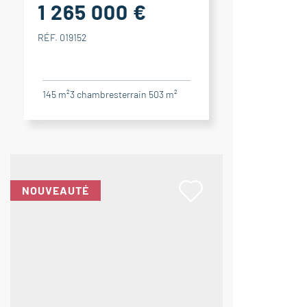
1 265 000 €
RÉF. 019152
145 m²
3
chambres
terrain 503 m²
NOUVEAUTÉ