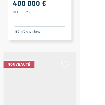
400 000 €
RÉF. 019126
190 m²
3
chambres
NOUVEAUTÉ