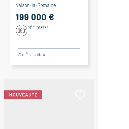
Vaison-la-Romaine
199 000 €
RÉF. 018362
71 m²
1
chambre
NOUVEAUTÉ