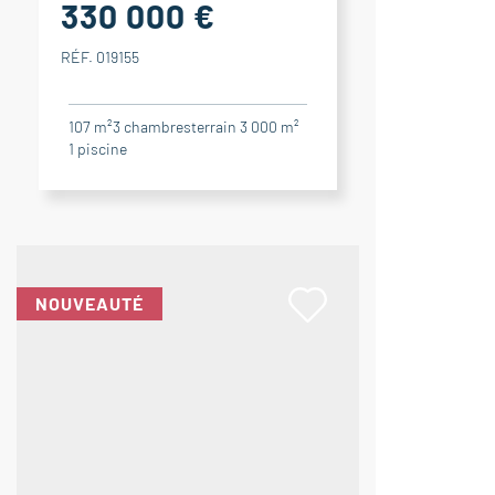
330 000 €
RÉF. 019155
107 m²
3
chambres
terrain 3 000 m²
1
piscine
NOUVEAUTÉ