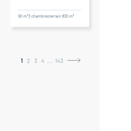
90 m²
3
chambres
terrain 830 m²
1
2
3
4
...
143