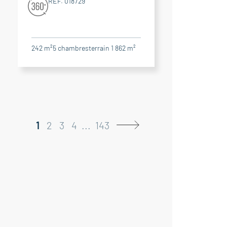
RÉF. 018729
242 m²
5
chambres
terrain 1 862 m²
1
2
3
4
...
143