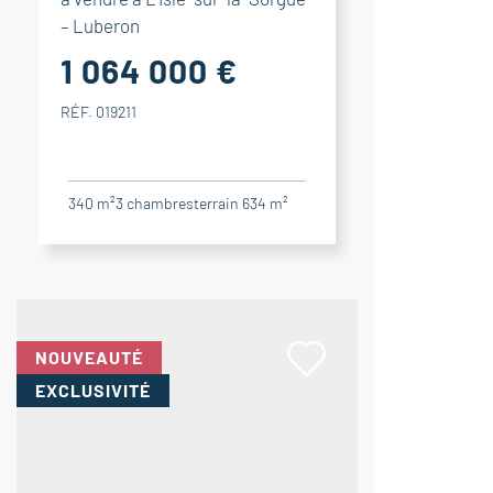
– Luberon
1 064 000 €
RÉF. 019211
340 m²
3
chambres
terrain 634 m²
NOUVEAUTÉ
EXCLUSIVITÉ