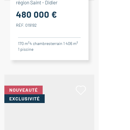
région Saint - Didier
480 000 €
RÉF. 019192
170 m²
4
chambres
terrain 1 406 m²
1
piscine
NOUVEAUTÉ
EXCLUSIVITÉ