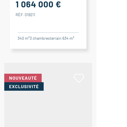
1 064 000 €
RÉF. 019211
340 m²
3
chambres
terrain 634 m²
NOUVEAUTÉ
EXCLUSIVITÉ