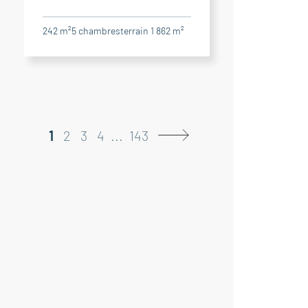
242 m²
5
chambres
terrain 1 862 m²
1
2
3
4
...
143