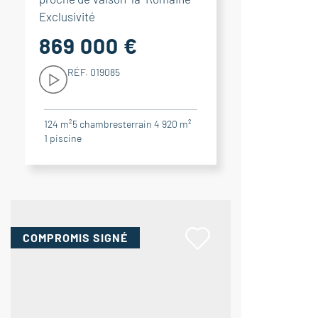
Exclusivité
869 000 €
RÉF. 019085
124 m²
5
chambres
terrain 4 920 m²
1
piscine
COMPROMIS
SIGNÉ