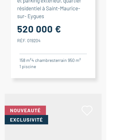
et parking extérieur, quartier
résidentiel à Saint-Maurice-
sur- Eygues
520 000 €
RÉF. 019204
158 m²
4
chambres
terrain 950 m²
1
piscine
NOUVEAUTÉ
EXCLUSIVITÉ