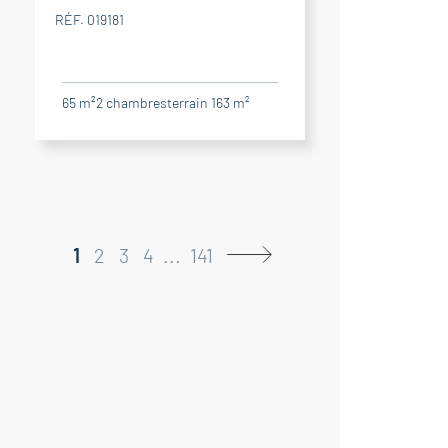
RÉF. 019181
65 m²
2
chambres
terrain 163 m²
1
2
3
4
...
141