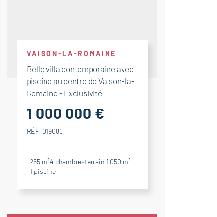
VAISON-LA-ROMAINE
Belle villa contemporaine avec
piscine au centre de Vaison-la-
Romaine - Exclusivité
1 000 000 €
RÉF. 019080
255 m²
4
chambres
terrain 1 050 m²
1
piscine